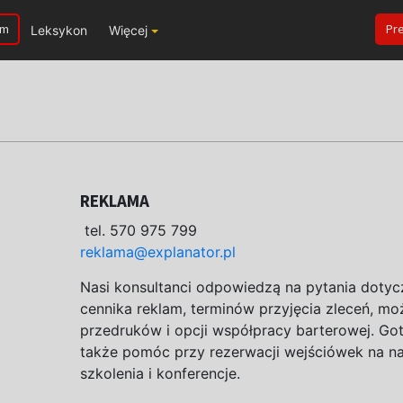
um
Pr
Leksykon
Więcej
REKLAMA
tel. 570 975 799
reklama@explanator.pl
Nasi konsultanci odpowiedzą na pytania doty
cennika reklam, terminów przyjęcia zleceń, mo
przedruków i opcji współpracy barterowej. Go
także pomóc przy rezerwacji wejściówek na n
szkolenia i konferencje.