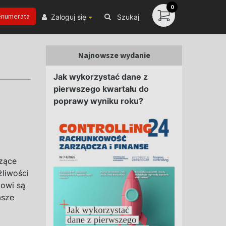
0
enumerata
Zaloguj się
Szukaj
Najnowsze wydanie
Jak wykorzystać dane z
pierwszego kwartału do
poprawy wyniku roku?
czące
żliwości
towi są
asze