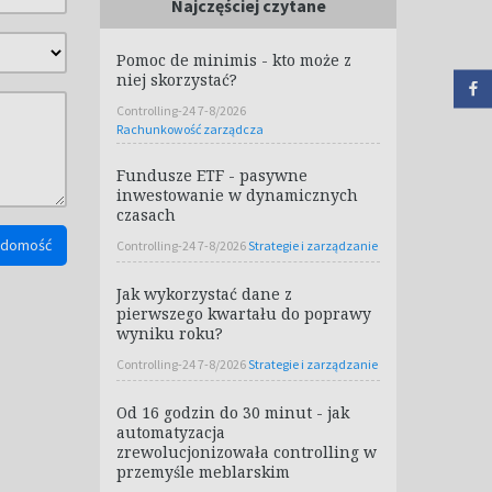
Najczęściej czytane
Pomoc de minimis - kto może z
niej skorzystać?
Controlling-24 7-8/2026
Rachunkowość zarządcza
Fundusze ETF - pasywne
inwestowanie w dynamicznych
czasach
iadomość
Controlling-24 7-8/2026
Strategie i zarządzanie
Jak wykorzystać dane z
pierwszego kwartału do poprawy
wyniku roku?
Controlling-24 7-8/2026
Strategie i zarządzanie
Od 16 godzin do 30 minut - jak
automatyzacja
zrewolucjonizowała controlling w
przemyśle meblarskim