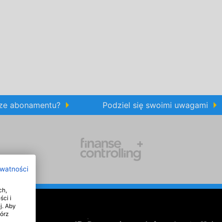
rze abonamentu?
Podziel się swoimi uwagami
ywatności
ch,
ści i
j. Aby
wórz