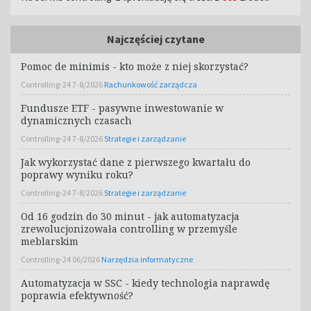
Najczęściej czytane
Pomoc de minimis - kto może z niej skorzystać?
Controlling-24 7-8/2026
Rachunkowość zarządcza
Fundusze ETF - pasywne inwestowanie w
dynamicznych czasach
Controlling-24 7-8/2026
Strategie i zarządzanie
Jak wykorzystać dane z pierwszego kwartału do
poprawy wyniku roku?
Controlling-24 7-8/2026
Strategie i zarządzanie
Od 16 godzin do 30 minut - jak automatyzacja
zrewolucjonizowała controlling w przemyśle
meblarskim
Controlling-24 06/2026
Narzędzia informatyczne
Automatyzacja w SSC - kiedy technologia naprawdę
poprawia efektywność?