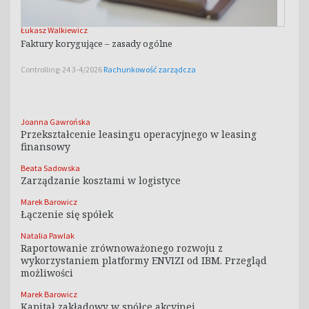
Łukasz Walkiewicz
Faktury korygujące – zasady ogólne
Controlling-24 3-4/2026
Rachunkowość zarządcza
Joanna Gawrońska
Przekształcenie leasingu operacyjnego w leasing
finansowy
Beata Sadowska
Zarządzanie kosztami w logistyce
Marek Barowicz
Łączenie się spółek
Natalia Pawlak
Raportowanie zrównoważonego rozwoju z
wykorzystaniem platformy ENVIZI od IBM. Przegląd
możliwości
Marek Barowicz
Kapitał zakładowy w spółce akcyjnej