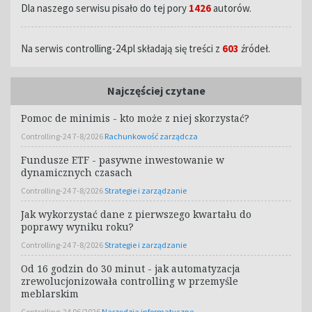
Dla naszego serwisu pisało do tej pory
1426
autorów.
Na serwis controlling-24.pl składają się treści z
603
źródeł.
Najczęściej czytane
Pomoc de minimis - kto może z niej skorzystać?
Controlling-24 7-8/2026
Rachunkowość zarządcza
Fundusze ETF - pasywne inwestowanie w
dynamicznych czasach
Controlling-24 7-8/2026
Strategie i zarządzanie
Jak wykorzystać dane z pierwszego kwartału do
poprawy wyniku roku?
Controlling-24 7-8/2026
Strategie i zarządzanie
Od 16 godzin do 30 minut - jak automatyzacja
zrewolucjonizowała controlling w przemyśle
meblarskim
Controlling-24 06/2026
Narzędzia informatyczne