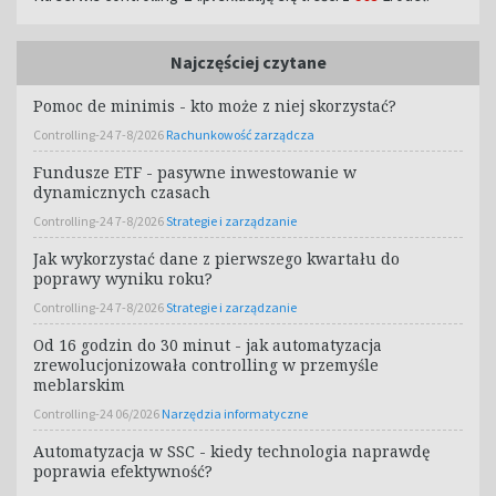
Najczęściej czytane
Pomoc de minimis - kto może z niej skorzystać?
Controlling-24 7-8/2026
Rachunkowość zarządcza
Fundusze ETF - pasywne inwestowanie w
dynamicznych czasach
Controlling-24 7-8/2026
Strategie i zarządzanie
Jak wykorzystać dane z pierwszego kwartału do
poprawy wyniku roku?
Controlling-24 7-8/2026
Strategie i zarządzanie
Od 16 godzin do 30 minut - jak automatyzacja
zrewolucjonizowała controlling w przemyśle
meblarskim
Controlling-24 06/2026
Narzędzia informatyczne
Automatyzacja w SSC - kiedy technologia naprawdę
poprawia efektywność?