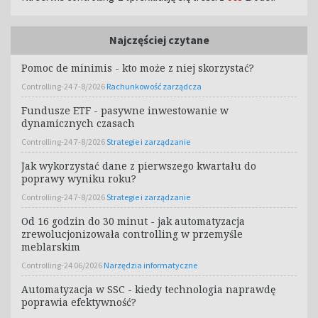
Najczęściej czytane
Pomoc de minimis - kto może z niej skorzystać?
Controlling-24 7-8/2026
Rachunkowość zarządcza
Fundusze ETF - pasywne inwestowanie w
dynamicznych czasach
Controlling-24 7-8/2026
Strategie i zarządzanie
Jak wykorzystać dane z pierwszego kwartału do
poprawy wyniku roku?
Controlling-24 7-8/2026
Strategie i zarządzanie
Od 16 godzin do 30 minut - jak automatyzacja
zrewolucjonizowała controlling w przemyśle
meblarskim
Controlling-24 06/2026
Narzędzia informatyczne
Automatyzacja w SSC - kiedy technologia naprawdę
poprawia efektywność?