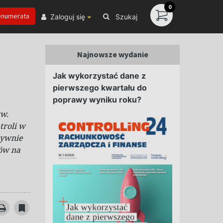
0
enumerata
Zaloguj się
Szukaj
Najnowsze wydanie
Jak wykorzystać dane z
pierwszego kwartału do
poprawy wyniku roku?
zw.
troli w
tywnie
ów na