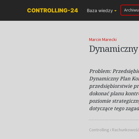
CONTROLLING-24
Archiw
Baza wiedzy
Marcin Marecki
Dynamiczny 
Problem:
Przedsiębi
Dynamiczny Plan Kon
przedsiębiorstwie p
dokonać planu kontr
poziomie strategicz
dotyczące tego zaga
Controlling i Rachunkowoś