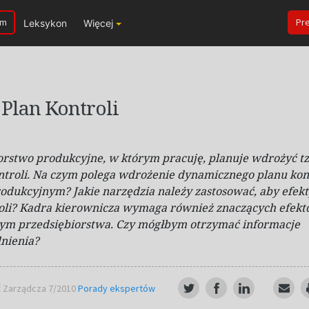
um
Pr
Leksykon
Więcej
Plan Kontroli
orstwo produkcyjne, w którym pracuję, planuje wdrożyć t
troli. Na czym polega wdrożenie dynamicznego planu kon
rodukcyjnym? Jakie narzędzia należy zastosować, aby efek
oli? Kadra kierownicza wymaga również znaczących efekt
nym przedsiębiorstwa. Czy mógłbym otrzymać informacje
dnienia?
ć Zarządcza 7/2010
Porady ekspertów