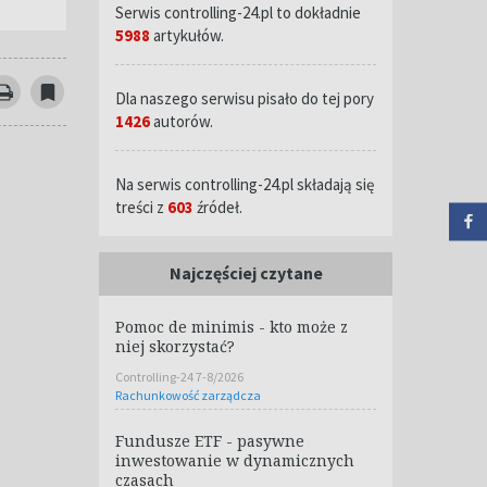
Serwis controlling-24.pl to dokładnie
5988
artykułów.
Dla naszego serwisu pisało do tej pory
1426
autorów.
Na serwis controlling-24.pl składają się
treści z
603
źródeł.
Najczęściej czytane
Pomoc de minimis - kto może z
niej skorzystać?
Controlling-24 7-8/2026
Rachunkowość zarządcza
Fundusze ETF - pasywne
inwestowanie w dynamicznych
czasach