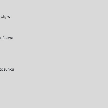
ch, w
zeństwa
stosunku