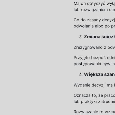
Ma on dotyczyć wył
lub rozwiązaniem u
Co do
zasady decyzj
odwołania albo po 
Zmiana ścież
Zrezygnowano z
odw
Przyjęto bezpośredn
postępowania cywiln
Większa szan
Wydanie decyzji ma 
Oznacza to, że pra
lub praktyki zatrudni
Rozwiązanie to wzma