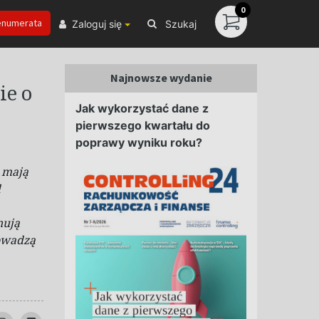
0
enumerata
Zaloguj się
Szukaj
Najnowsze wydanie
ie o
Jak wykorzystać dane z
pierwszego kwartału do
poprawy wyniku roku?
 mają
d
nują
owadzą