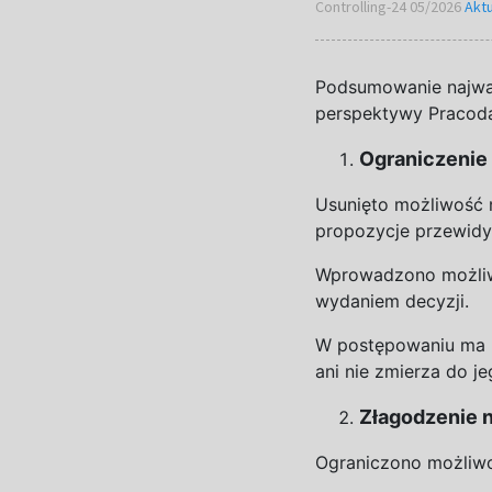
Controlling-24 05/2026
Aktu
Podsumowanie najwa
perspektywy Pracod
Ograniczenie 
Usunięto możliwość 
propozycje przewid
Wprowadzono możliwo
wydaniem decyzji.
W
postępowaniu ma b
ani nie zmierza do
je
Złagodzenie 
Ograniczono możliwo