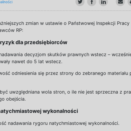
alności
żniejszych zmian w
ustawie o
Państwowej Inspekcji Pracy
awców RP:
ryzyk dla przedsiębiorców
nadawania decyzjom skutków prawnych wstecz – wcześni
ywały nawet do
5
lat wstecz.
ść odniesienia się przez strony do
zebranego materiału 
yć uwzględniana wola stron, o
ile nie jest sprzeczna z
pr
go obejścia.
natychmiastowej wykonalności
ść nadawania rygoru natychmiastowej wykonalności.