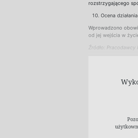
rozstrzygającego spó
Ocena działani
Wprowadzono obowią
od jej wejścia w
życi
Źródło: Pracodawcy
Wykor
Pozo
użytkowni