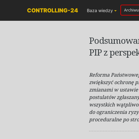
CONTROLLING-24
Archiw
Baza wiedzy
Podsumowani
PIP z persp
Reforma Państwowej 
zwiększyć ochronę p
zmianami w
ustawie
postulatów zgłaszan
wszystkich wątpliwoś
do ograniczenia ryz
proceduralne po str