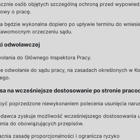
ącznie osób objętych szczególną ochroną przed wypowie
mowy o
pracę.
a będzie wykonalna dopiero po upływie terminu do
wniesi
prawomocnym orzeczeniu sądu.
ki odwoławczej
ołania do
Głównego Inspektora Pracy.
ie odwołanie do
sądu pracy, na
zasadach określonych w
Ko
ego.
sa na wcześniejsze dostosowanie po stronie prac
być poprzedzone niewykonaniem polecenia usunięcia naru
codawca zyskuje możliwość wcześniejszego dostosowania
enia do
obowiązujących przepisów.
cnia zasadę proporcjonalności i
ogranicza ryzyko