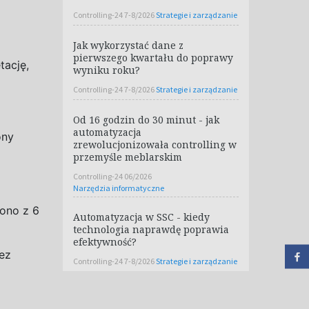
Controlling-24 7-8/2026
Strategie i zarządzanie
Jak wykorzystać dane z
pierwszego kwartału do poprawy
tację,
wyniku roku?
Controlling-24 7-8/2026
Strategie i zarządzanie
Od 16 godzin do 30 minut - jak
automatyzacja
ony
zrewolucjonizowała controlling w
przemyśle meblarskim
Controlling-24 06/2026
Narzędzia informatyczne
ono z
6
Automatyzacja w SSC - kiedy
technologia naprawdę poprawia
efektywność?
bez
Controlling-24 7-8/2026
Strategie i zarządzanie