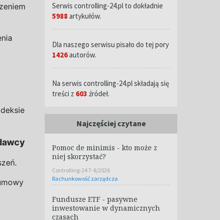
Serwis controlling-24.pl to dokładnie
dzeniem
5988
artykułów.
enia
Dla naszego serwisu pisało do tej pory
1426
autorów.
Na serwis controlling-24.pl składają się
treści z
603
źródeł.
deksie
Najczęściej czytane
odawcy
Pomoc de minimis - kto może z
niej skorzystać?
szeń.
Controlling-24 7-8/2026
Rachunkowość zarządcza
 umowy
Fundusze ETF - pasywne
inwestowanie w dynamicznych
czasach