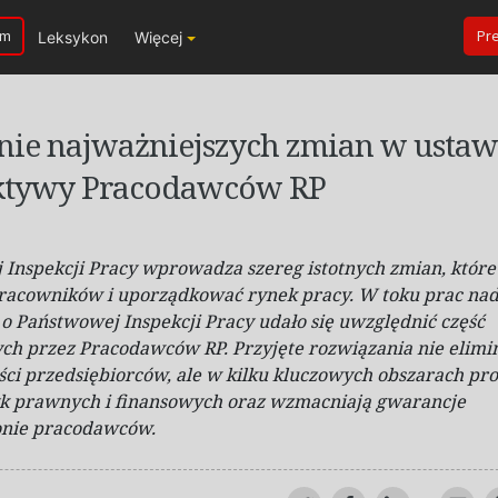
um
Pr
Leksykon
Więcej
e najważniejszych zmian w ustaw
ektywy Pracodawców RP
Inspekcji Pracy wprowadza szereg istotnych zmian, które
racowników i
uporządkować rynek pracy. W
toku prac na
 o
Państwowej Inspekcji Pracy udało się uwzględnić część
ych przez Pracodawców RP. Przyjęte rozwiązania nie elimi
ci przedsiębiorców, ale w
kilku kluczowych obszarach pr
yk prawnych i
finansowych oraz wzmacniają gwarancje
onie
pracodawców.