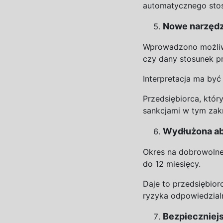
automatycznego stos
Nowe narzędzi
Wprowadzono możliw
czy dany stosunek p
Interpretacja ma być
Przedsiębiorca, który
sankcjami w
tym zakr
Wydłużona ab
Okres na
dobrowolne
do
1
2
miesięcy.
Daje to przedsiębior
ryzyka odpowiedzial
Bezpieczniejs