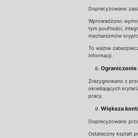
Doprecyzowano zasad
Wprowadzono wymogi
tym poufności, integr
mechanizmów krypto
To ważne zabezpiecz
informacji.
Ograniczenie
Zrezygnowano z
prz
określających kryteri
pracy.
Większa kont
Doprecyzowano prze
Ostateczny kształt 