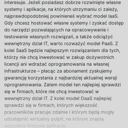
interesuje. Jeżeli posiadasz dobrze rozwinięte własne
systemy i aplikacje, na których utrzymaniu ci zależy,
najprawdopodobniej powinieneś
wybrać model IaaS.
Gdy chcesz hostować
własne systemy i
zyskać dostęp
do
narzędzi pozwalających na opracowywanie i
testowanie własnych rozwiązań, a także odciążyć
wewnętrzny dział IT, warto rozważyć model PaaS. Z
kolei SaaS będzie najlepszym rozwiązaniem dla tych,
którzy nie chcą inwestować w zakup dożywotnich
licencji ani wdrażać oprogramowania na własnej
infrastrukturze – płacąc za abonament zyskujemy
gwarancję korzystania z najbardziej aktualnej wersji
oprogramowania. Zatem model ten najlepiej sprawdzi
się w firmach, które nie chcą inwestować w
wewnętrzny dział IT. Z kolei model DaaS najlepiej
sprawdzi się w firmach, których większość
pracowników pracuje zdalnie i którym będą mogły
udostępnić wirtualny pulpit, na którym znajdą
wszystkie firmowe aplikacje.