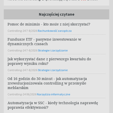
Najczęściej czytane
Pomoc de minimis - kto może z niej skorzystać?
Controlling-24 7-8/2026
Rachunkowość zarządcza
Fundusze ETF - pasywne inwestowanie w
dynamicznych czasach
Controlling-24 7-8/2026
Strategie i zarządzanie
Jak wykorzystać dane z pierwszego kwartału do
poprawy wyniku roku?
Controlling-24 7-8/2026
Strategie i zarządzanie
Od 16 godzin do 30 minut - jak automatyzacja
zrewolucjonizowała controlling w przemyśle
meblarskim
Controlling-24 06/2026
Narzędzia informatyczne
Automatyzacja w SSC - kiedy technologia naprawdę
poprawia efektywność?