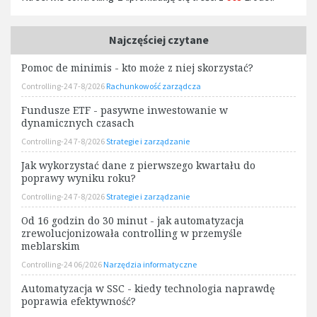
Najczęściej czytane
Pomoc de minimis - kto może z niej skorzystać?
Controlling-24 7-8/2026
Rachunkowość zarządcza
Fundusze ETF - pasywne inwestowanie w
dynamicznych czasach
Controlling-24 7-8/2026
Strategie i zarządzanie
Jak wykorzystać dane z pierwszego kwartału do
poprawy wyniku roku?
Controlling-24 7-8/2026
Strategie i zarządzanie
Od 16 godzin do 30 minut - jak automatyzacja
zrewolucjonizowała controlling w przemyśle
meblarskim
Controlling-24 06/2026
Narzędzia informatyczne
Automatyzacja w SSC - kiedy technologia naprawdę
poprawia efektywność?