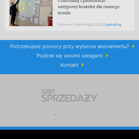
Controlling i gamifikacja -
nietypowy kontekst dla znanego
trendu
Finanse i Controlling 82/2022
Controlling
Potrzebujesz pomocy przy wyborze abonamentu?
Podziel się swoimi uwagami
Kontakt