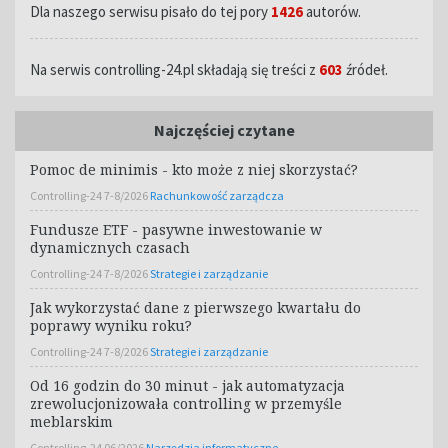
Dla naszego serwisu pisało do tej pory
1426
autorów.
Na serwis controlling-24.pl składają się treści z
603
źródeł.
Najczęściej czytane
Pomoc de minimis - kto może z niej skorzystać?
Controlling-24 7-8/2026
Rachunkowość zarządcza
Fundusze ETF - pasywne inwestowanie w
dynamicznych czasach
Controlling-24 7-8/2026
Strategie i zarządzanie
Jak wykorzystać dane z pierwszego kwartału do
poprawy wyniku roku?
Controlling-24 7-8/2026
Strategie i zarządzanie
Od 16 godzin do 30 minut - jak automatyzacja
zrewolucjonizowała controlling w przemyśle
meblarskim
Controlling-24 06/2026
Narzędzia informatyczne