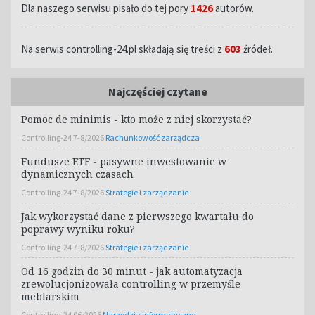
Dla naszego serwisu pisało do tej pory
1426
autorów.
Na serwis controlling-24.pl składają się treści z
603
źródeł.
Najczęściej czytane
Pomoc de minimis - kto może z niej skorzystać?
Controlling-24 7-8/2026
Rachunkowość zarządcza
Fundusze ETF - pasywne inwestowanie w
dynamicznych czasach
Controlling-24 7-8/2026
Strategie i zarządzanie
Jak wykorzystać dane z pierwszego kwartału do
poprawy wyniku roku?
Controlling-24 7-8/2026
Strategie i zarządzanie
Od 16 godzin do 30 minut - jak automatyzacja
zrewolucjonizowała controlling w przemyśle
meblarskim
Controlling-24 06/2026
Narzędzia informatyczne