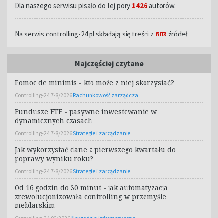
Dla naszego serwisu pisało do tej pory
1426
autorów.
Na serwis controlling-24.pl składają się treści z
603
źródeł.
Najczęściej czytane
Pomoc de minimis - kto może z niej skorzystać?
Controlling-24 7-8/2026
Rachunkowość zarządcza
Fundusze ETF - pasywne inwestowanie w
dynamicznych czasach
Controlling-24 7-8/2026
Strategie i zarządzanie
Jak wykorzystać dane z pierwszego kwartału do
poprawy wyniku roku?
Controlling-24 7-8/2026
Strategie i zarządzanie
Od 16 godzin do 30 minut - jak automatyzacja
zrewolucjonizowała controlling w przemyśle
meblarskim
Controlling-24 06/2026
Narzędzia informatyczne