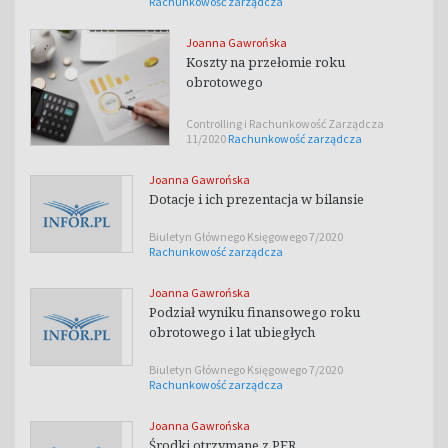
Rachunkowość zarządcza
Joanna Gawrońska
Koszty na przełomie roku
obrotowego
Controlling i Rachunkowość Zarządcza
11/2020
Rachunkowość zarządcza
Joanna Gawrońska
Dotacje i ich prezentacja w bilansie
Biuletyn Głównego Księgowego 7/2020
Rachunkowość zarządcza
Joanna Gawrońska
Podział wyniku finansowego roku
obrotowego i lat ubiegłych
Biuletyn Głównego Księgowego 7/2020
Rachunkowość zarządcza
Joanna Gawrońska
Środki otrzymane z PFR