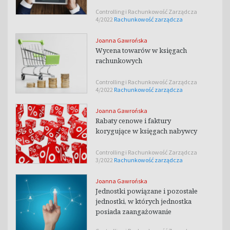
Controlling i Rachunkowość Zarządcza
4/2022
Rachunkowość zarządcza
Joanna Gawrońska
Wycena towarów w księgach
rachunkowych
Controlling i Rachunkowość Zarządcza
4/2022
Rachunkowość zarządcza
Joanna Gawrońska
Rabaty cenowe i faktury
korygujące w księgach nabywcy
Controlling i Rachunkowość Zarządcza
3/2022
Rachunkowość zarządcza
Joanna Gawrońska
Jednostki powiązane i pozostałe
jednostki, w których jednostka
posiada zaangażowanie