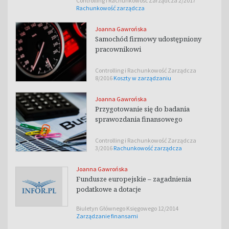
Controlling i Rachunkowość Zarządcza 2/2017
Rachunkowość zarządcza
Joanna Gawrońska
Samochód firmowy udostępniony
pracownikowi
Controlling i Rachunkowość Zarządcza
8/2016
Koszty w zarządzaniu
Joanna Gawrońska
Przygotowanie się do badania
sprawozdania finansowego
Controlling i Rachunkowość Zarządcza
3/2016
Rachunkowość zarządcza
Joanna Gawrońska
Fundusze europejskie – zagadnienia
podatkowe a dotacje
Biuletyn Głównego Księgowego 12/2014
Zarządzanie finansami