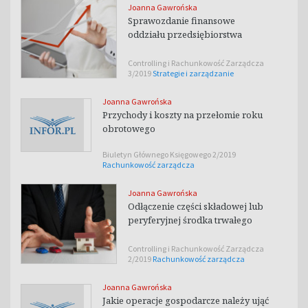
Joanna Gawrońska
Sprawozdanie finansowe
oddziału przedsiębiorstwa
Controlling i Rachunkowość Zarządcza
3/2019
Strategie i zarządzanie
Joanna Gawrońska
Przychody i koszty na przełomie roku
obrotowego
Biuletyn Głównego Księgowego 2/2019
Rachunkowość zarządcza
Joanna Gawrońska
Odłączenie części składowej lub
peryferyjnej środka trwałego
Controlling i Rachunkowość Zarządcza
2/2019
Rachunkowość zarządcza
Joanna Gawrońska
Jakie operacje gospodarcze należy ująć