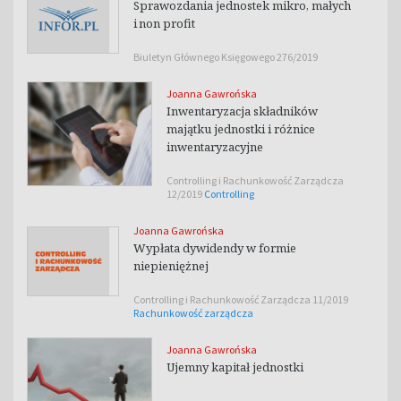
Sprawozdania jednostek mikro, małych
i non profit
Biuletyn Głównego Księgowego 276/2019
Joanna Gawrońska
Inwentaryzacja składników
majątku jednostki i różnice
inwentaryzacyjne
Controlling i Rachunkowość Zarządcza
12/2019
Controlling
Joanna Gawrońska
Wypłata dywidendy w formie
niepieniężnej
Controlling i Rachunkowość Zarządcza 11/2019
Rachunkowość zarządcza
Joanna Gawrońska
Ujemny kapitał jednostki