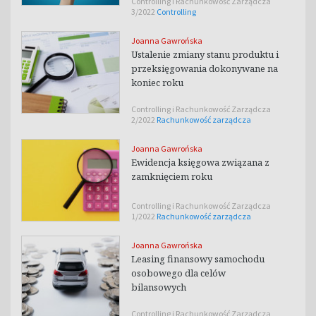
Controlling i Rachunkowość Zarządcza
3/2022
Controlling
Joanna Gawrońska
Ustalenie zmiany stanu produktu i
przeksięgowania dokonywane na
koniec roku
Controlling i Rachunkowość Zarządcza
2/2022
Rachunkowość zarządcza
Joanna Gawrońska
Ewidencja księgowa związana z
zamknięciem roku
Controlling i Rachunkowość Zarządcza
1/2022
Rachunkowość zarządcza
Joanna Gawrońska
Leasing finansowy samochodu
osobowego dla celów
bilansowych
Controlling i Rachunkowość Zarządcza