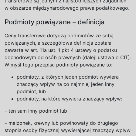
transferowe są jednym z
najistotniejszych zagadnień
w
obszarze międzynarodowego prawa podatkowego.
Podmioty powiązane – definicja
Ceny transferowe dotyczą podmiotów ze sobą
powiązanych, a
szczegółowa definicja została
zawarta w
art. 11a ust.
1
pkt
4
ustawy o
podatku
dochodowym od osób prawnych (dalej: ustawa o
CIT).
W
myśl tego przepisu podmioty powiązane to:
podmioty, z
których jeden podmiot wywiera
znaczący wpływ na co najmniej jeden inny
podmiot, lub
podmioty, na które wywiera znaczący
wpływ:
– ten sam inny podmiot lub
– małżonek, krewny lub powinowaty do
drugiego
stopnia osoby fizycznej wywierającej znaczący wpływ