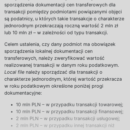
sporządzenia dokumentacji cen transferowych dla
transakcji pomiędzy podmiotami powiązanymi objęci
są podatnicy, u
których takie transakcje o
charakterze
jednorodnym przekraczają roczną wartość
2
mln zł
lub 1
0
mln zł – w
zależności od typu transakcji.
Celem ustalenia, czy dany podmiot ma obowiązek
sporządzenia lokalnej dokumentacji cen
transferowych, należy zweryfikować wartość
realizowanej transakcji w
danym roku podatkowym.
Local file
należy sporządzać dla transakcji o
charakterze jednorodnym, której wartość przekracza
w
roku podatkowym określone poniżej progi
dokumentacyjne:
10 mln PLN – w
przypadku transakcji
towarowej;
10 mln PLN – w
przypadku transakcji
finansowej;
2 mln PLN – w
przypadku transakcji
usługowej;
2 mln PLN – w
przypadku innej transakcji niż