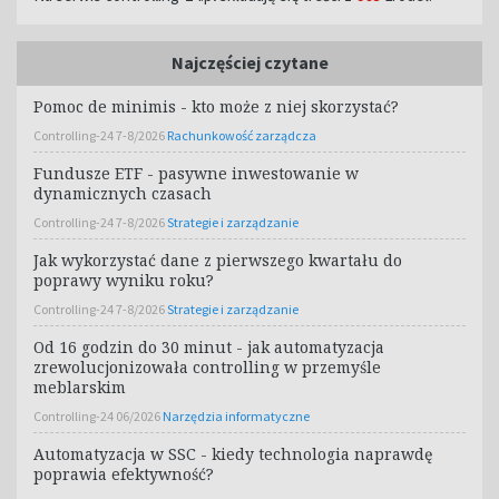
Najczęściej czytane
Pomoc de minimis - kto może z niej skorzystać?
Controlling-24 7-8/2026
Rachunkowość zarządcza
Fundusze ETF - pasywne inwestowanie w
dynamicznych czasach
Controlling-24 7-8/2026
Strategie i zarządzanie
Jak wykorzystać dane z pierwszego kwartału do
poprawy wyniku roku?
Controlling-24 7-8/2026
Strategie i zarządzanie
Od 16 godzin do 30 minut - jak automatyzacja
zrewolucjonizowała controlling w przemyśle
meblarskim
Controlling-24 06/2026
Narzędzia informatyczne
Automatyzacja w SSC - kiedy technologia naprawdę
poprawia efektywność?