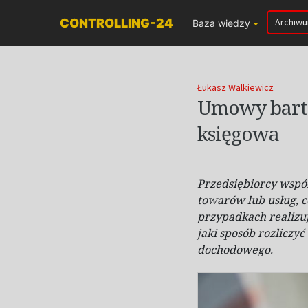
CONTROLLING-24
Archiw
Baza wiedzy
Łukasz Walkiewicz
Umowy barte
księgowa
Przedsiębiorcy wspó
towarów lub usług,
przypadkach realizu
jaki sposób rozlicz
dochodowego.