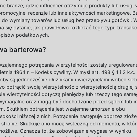
ne branże, gdzie influencer otrzymuje produkty lub usługi 
promocyjne, recenzje lub inne aktywności marketingowe. B
m do
wymiany towarów lub usług bez przepływu gotówki. 
a się pytanie, jak prawidłowo rozliczać tego typu transakc
episów podatkowych.
wa
barterowa?
wzajemnego potrącania wierzytelności zostały uregulowan
ietnia 196
4
r. – Kodeks cywilny. W
myśl art. 498 §
1
i
2
k.c.
soby są jednocześnie dłużnikami i
wierzycielami wobec sieb
wo potrącić swoją wierzytelność z
wierzytelnością drugiej 
ie wierzytelności dotyczą pieniędzy lub rzeczy tego sam
ą wymagalne oraz mogą być dochodzone przed sądem lub 
. Skutkiem potrącenia jest wzajemne umorzenie obu
sokości niższej z
nich. Potrącenie następuje poprzez złoże
j stronie. Skutkuje ono mocą wsteczną od momentu, w
któ
 możliwe. Oznacza to, że zobowiązanie wygasa w
wyniku