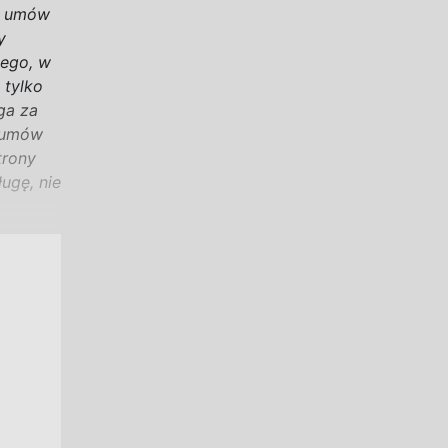
m umów
y
ego, w
 tylko
ga za
ą umów
trony
ugę, nie