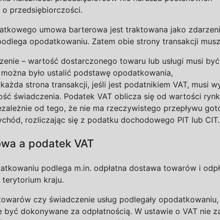
 o
przedsiębiorczości.
datkowego umowa barterowa jest traktowana jako zdarzen
podlega opodatkowaniu. Zatem obie strony transakcji musz
zenie – wartość dostarczonego towaru lub usługi musi być
 można było ustalić podstawę
opodatkowania,
 każda strona transakcji, jeśli jest podatnikiem VAT, musi w
ość świadczenia. Podatek VAT oblicza się od wartości ryn
ezależnie od tego, że nie ma rzeczywistego przepływu
got
chód, rozliczając się z
podatku dochodowego PIT lub
CIT.
owa a
podatek VAT
atkowaniu podlega m.in. odpłatna dostawa towarów i
odpł
terytorium kraju.
owarów czy świadczenie usług podlegały opodatkowaniu,
e być dokonywane za odpłatnością. W
ustawie o
VAT nie z