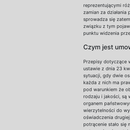
reprezentującymi róż
zamian za działania 
sprowadza się zate
związku z
tym pojawi
punktu widzenia prz
Czym jest umo
Przepisy dotyczące 
ustawie z
dnia 2
3
kw
sytuacji, gdy dwie o
każda z
nich ma pra
pod warunkiem że ob
rodzaju i
jakości, s
organem państwowym
wierzytelności do
wy
oświadczenia drugie
potrącenie stało się