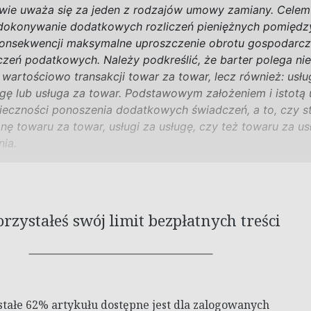
wie uważa się za jeden z
rodzajów umowy zamiany. Cele
edokonywanie dodatkowych rozliczeń pieniężnych pomiędz
onsekwencji maksymalne uproszczenie obrotu gospodarcz
czeń podatkowych. Należy podkreślić, że barter polega nie
wartościowo transakcji towar za towar, lecz również: usłu
ugę lub usługa za towar. Podstawowym założeniem i
istot
onieczności ponoszenia dodatkowych świadczeń, a
to, czy s
ę towaru za towar, usługi za usługę, czy też towaru za usł
ia.
zystałeś swój limit bezpłatnych treści
stałe 62% artykułu dostępne jest dla zalogowanych