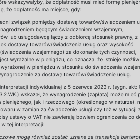
tóre wskazywałyby, że odpłatność musi mieć formę pienięż
ię, że odpłatność ma miejsce, gdy:
średni związek pomiędzy dostawą towarów/świadczeniem u
nagrodzeniem będącym świadczeniem
wzajemnym,
ów lub usługodawcę łączy z
odbiorcą stosunek prawny, z
ek dostawy towarów/świadczenia usług oraz wysokość
(świadczenia wzajemnego) za dokonanie tych
czynności,
jest wyrażalne w
pieniądzu, co oznacza, że istnieje możli
y wyrażonej w
pieniądzu w
stosunku do świadczenia wzaj
ynagrodzenie za dostawę towarów/świadczenie
usług.
interpretacji indywidualnej z
5
czerwca 202
3
r. (sygn. akt:
23.2.WK.) wskazał, że wynagrodzenie (zapłata) może mieć 
pieniężnego, jak i
rzeczowego (określonego w
naturze), 
towaru w
zamian za świadczenie usługi czy też w
sytuacji
pisy ustawy o
VAT nie zawierają bowiem ograniczenia co d
y w
tej interpretacji:
zeczowe mogą również zostać uznane za transakcje bartero