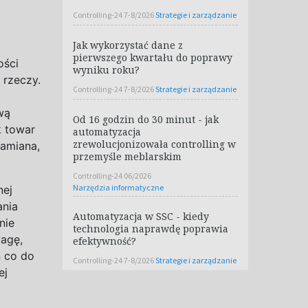
Controlling-24 7-8/2026
Strategie i zarządzanie
Jak wykorzystać dane z
pierwszego kwartału do poprawy
ości
wyniku roku?
 rzeczy.
Controlling-24 7-8/2026
Strategie i zarządzanie
wą
Od 16 godzin do 30 minut - jak
k towar
automatyzacja
zrewolucjonizowała controlling w
zamiana,
przemyśle meblarskim
Controlling-24 06/2026
Narzędzia informatyczne
ej
ania
Automatyzacja w SSC - kiedy
nie
technologia naprawdę poprawia
wagę,
efektywność?
 co do
Controlling-24 7-8/2026
Strategie i zarządzanie
ej