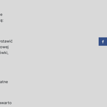
ie
ą:
ystawić
kowej
ówki,
atne
awarto