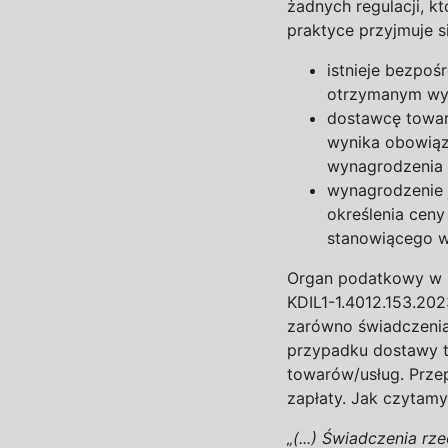
żadnych regulacji, k
praktyce przyjmuje s
istnieje bezpo
otrzymanym wy
dostawcę towar
wynika obowiąz
wynagrodzenia 
wynagrodzenie 
określenia cen
stanowiącego w
Organ podatkowy w
KDIL1-1.4012.153.20
zarówno świadczenia 
przypadku dostawy 
towarów/usług. Prze
zapłaty. Jak czytam
„(...) Świadczenia r