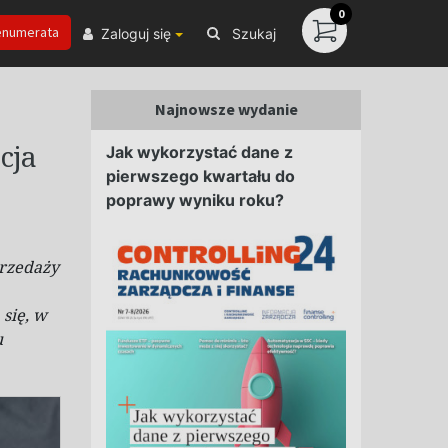
0
enumerata
Zaloguj się
Szukaj
Najnowsze wydanie
cja
Jak wykorzystać dane z
pierwszego kwartału do
poprawy wyniku roku?
rzedaży
 się, w
u