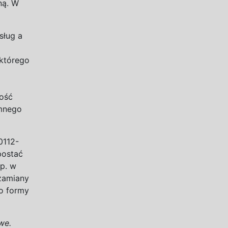
ną. W
sług a
którego
wość
emnego
 0112-
postać
np. w
 zamiany
o
formy
we.