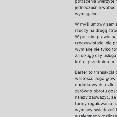
potrącenia wierzyteln
jednocześnie wobec s
wymagalne.
W
myśl umowy zamia
rzeczy na
drugą str
W
polskim prawie ba
rzeczywistości nie 
wymianę nie tylko to
za usługę czy usługa 
której przedmiotem 
Barter to transakcj
wartości. Jego głów
dodatkowych rozlicz
zarówno obrotu gosp
należy zauważyć, że
formy regulowania n
wymiany świadczeń l
wzajemnego rozlicza