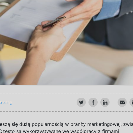
rolling
szą się dużą popularnością w
branży marketingowej, zwł
 Często są wykorzystywane we współpracy z
firmami