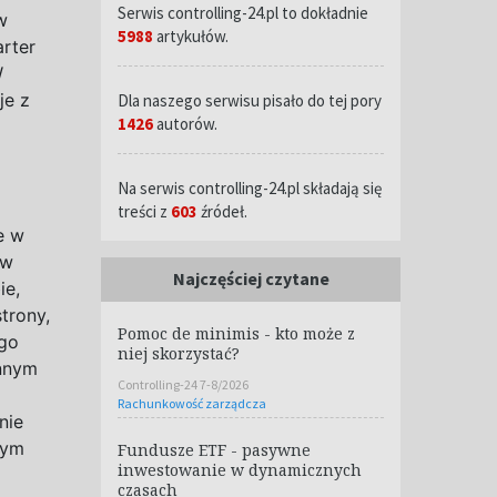
Serwis controlling-24.pl to dokładnie
w
5988
artykułów.
arter
W
je z
Dla naszego serwisu pisało do tej pory
1426
autorów.
Na serwis controlling-24.pl składają się
treści z
603
źródeł.
e w
 w
Najczęściej czytane
ie,
strony,
Pomoc de minimis - kto może z
ego
niej skorzystać?
innym
Controlling-24 7-8/2026
Rachunkowość zarządcza
nie
rym
Fundusze ETF - pasywne
inwestowanie w dynamicznych
czasach