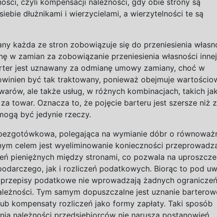
ości, czyli kompensacji należności, gdy obie strony są
iebie dłużnikami i
wierzycielami, a
wierzytelności te są
ny każda ze stron zobowiązuje się do
przeniesienia własn
onę w
zamian za zobowiązanie przeniesienia własności innej
rter jest uznawany za odmianę umowy zamiany, choć w
powinien być tak traktowany, ponieważ obejmuje wartościo
warów, ale także usług, w
różnych kombinacjach, takich ja
za towar. Oznacza to, że pojęcie barteru jest szersze niż 
mogą być jedynie rzeczy.
a bezgotówkowa, polegająca na
wymianie dóbr o
równoważn
nym celem jest wyeliminowanie konieczności przeprowadz
eń pieniężnych między stronami, co pozwala na
uproszcze
odarczego, jak i
rozliczeń podatkowych. Biorąc to pod u
 przepisy podatkowe nie wprowadzają żadnych ograniczeń
ależności. Tym samym dopuszczalne jest uznanie barterow
ub kompensaty rozliczeń jako formy zapłaty. Taki sposób
nia należności przedsiębiorców nie narusza postanowień