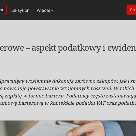
um
Pr
Leksykon
Więcej
rowe – aspekt podatkowy i ewiden
łpracujący wzajemnie dokonują zarówno zakupów, jak i
sp
 co powoduje powstawanie wzajemnych roszczeń. W
takich
ją zapłatę w
formie barteru. Podatnicy często zastanawiają
yć umowę barterową w
kontekście podatku VAT oraz podatk