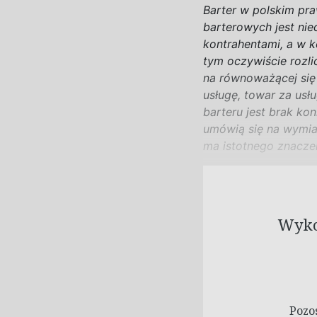
Barter w
polskim pra
barterowych jest ni
kontrahentami, a
w
k
tym oczywiście rozli
na
równoważącej się 
usługę, towar za usł
barteru jest brak k
umówią się na
wymian
ma istotnego znaczen
Wykor
Pozo