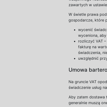
zawartych w
ustawie
W
świetle prawa po
gospodarcze, które 
wycenić świadc
wyceniona, aby
rozliczyć VAT –
fakturę na wart
świadczenia, ni
uwzględnić przy
Umowa barter
Na gruncie VAT opod
świadczenie usług na
Aby zatem dostawa t
generalnie muszą on