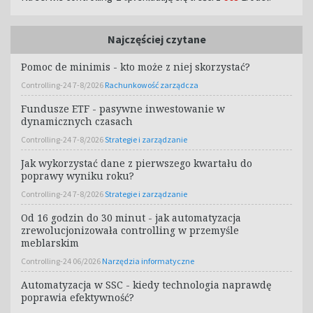
Najczęściej czytane
Pomoc de minimis - kto może z niej skorzystać?
Controlling-24 7-8/2026
Rachunkowość zarządcza
Fundusze ETF - pasywne inwestowanie w
dynamicznych czasach
Controlling-24 7-8/2026
Strategie i zarządzanie
Jak wykorzystać dane z pierwszego kwartału do
poprawy wyniku roku?
Controlling-24 7-8/2026
Strategie i zarządzanie
Od 16 godzin do 30 minut - jak automatyzacja
zrewolucjonizowała controlling w przemyśle
meblarskim
Controlling-24 06/2026
Narzędzia informatyczne
Automatyzacja w SSC - kiedy technologia naprawdę
poprawia efektywność?