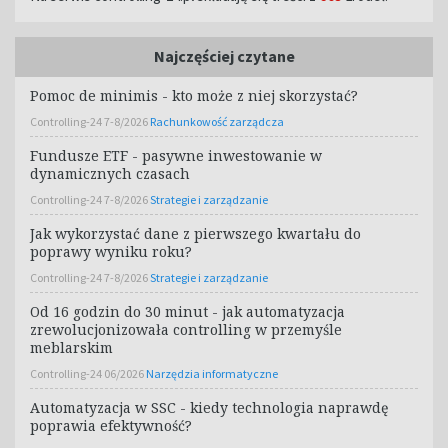
Najczęściej czytane
Pomoc de minimis - kto może z niej skorzystać?
Controlling-24 7-8/2026
Rachunkowość zarządcza
Fundusze ETF - pasywne inwestowanie w
dynamicznych czasach
Controlling-24 7-8/2026
Strategie i zarządzanie
Jak wykorzystać dane z pierwszego kwartału do
poprawy wyniku roku?
Controlling-24 7-8/2026
Strategie i zarządzanie
Od 16 godzin do 30 minut - jak automatyzacja
zrewolucjonizowała controlling w przemyśle
meblarskim
Controlling-24 06/2026
Narzędzia informatyczne
Automatyzacja w SSC - kiedy technologia naprawdę
poprawia efektywność?