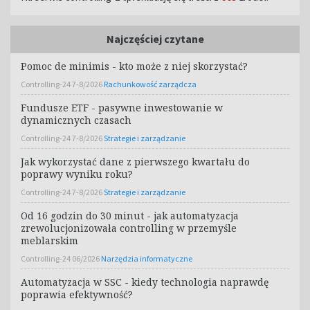
Najczęściej czytane
Pomoc de minimis - kto może z niej skorzystać?
Controlling-24 7-8/2026
Rachunkowość zarządcza
Fundusze ETF - pasywne inwestowanie w
dynamicznych czasach
Controlling-24 7-8/2026
Strategie i zarządzanie
Jak wykorzystać dane z pierwszego kwartału do
poprawy wyniku roku?
Controlling-24 7-8/2026
Strategie i zarządzanie
Od 16 godzin do 30 minut - jak automatyzacja
zrewolucjonizowała controlling w przemyśle
meblarskim
Controlling-24 06/2026
Narzędzia informatyczne
Automatyzacja w SSC - kiedy technologia naprawdę
poprawia efektywność?