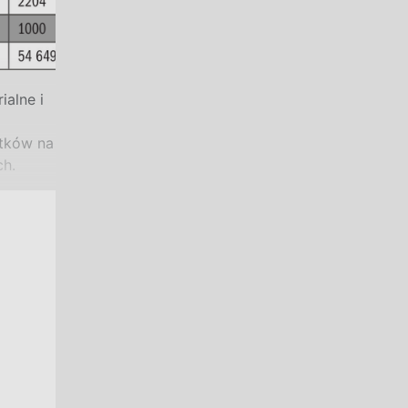
alne i
tków na
h.