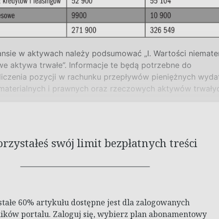
ansie w
aktywach należy podsumować „I. Wartości niemateri
owe aktywa trwałe”. Informacje te będą potrzebne do
czenia pozycji w
rachunku przepływów pieniężnych wyda
materialnych i
prawnych oraz rzeczowych aktywów trwałyc
zystałeś swój limit bezpłatnych treści
stałe 60% artykułu dostępne jest dla zalogowanych
ków portalu. Zaloguj się, wybierz plan abonamentowy