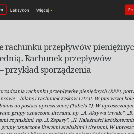
um
Pr
Leksykon
Więcej
e rachunku przepływów pieniężny
ednią. Rachunek przepływów
– przykład sporządzenia
porządzania rachunku przepływów pieniężnych (RPP), pot
nsowe – bilans i
rachunek zysków i
strat. W
pierwszej kole
bilans do postaci uproszczonej (Tabela 1). W
uproszczony
wane grupy oznaczone literami, np. „A. Aktywa trwałe”, „B
ami rzymskimi, np. „I. Zapasy”, „II. Należności krótkoterm
 grupy oznaczone literami arabskimi i
tiretami. W
uprosz