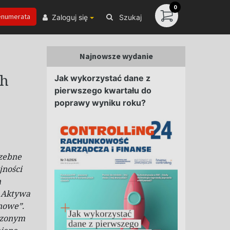
0
enumerata
Zaloguj się
Szukaj
Najnowsze wydanie
ch
Jak wykorzystać dane z
pierwszego kwartału do
poprawy wyniku roku?
rzebne
jności
m
. Aktywa
inowe”.
czonym