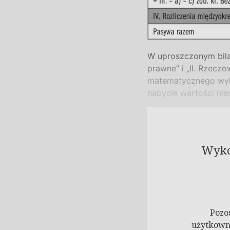
W
uproszczonym bil
prawne” i
„II. Rzecz
matematycznego wyli
nabycie wartości nie
Wykor
Pozo
użytkowni