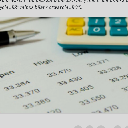
su otwarcia i
bilansu zamknięcia należy dodać kolumnę z
ęcia „BZ” minus bilans otwarcia „BO”).