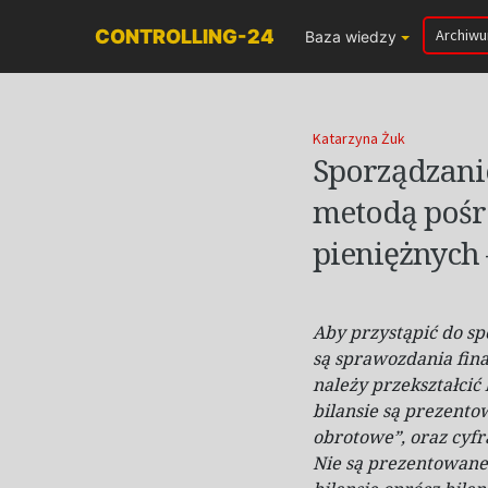
CONTROLLING-24
Archiw
Baza wiedzy
Katarzyna Żuk
Sporządzani
metodą pośr
pieniężnych 
Aby przystąpić do s
są sprawozdania fina
należy przekształcić 
bilansie są prezento
obrotowe”, oraz cyfr
Nie są prezentowane