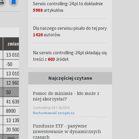
Serwis controlling-24.pl to dokładnie
5988
artykułów.
Dla naszego serwisu pisało do tej pory
1426
autorów.
Na serwis controlling-24.pl składają się
treści z
603
źródeł.
Najczęściej czytane
Pomoc de minimis - kto może z
niej skorzystać?
Controlling-24 7-8/2026
Rachunkowość zarządcza
Fundusze ETF - pasywne
inwestowanie w dynamicznych
czasach