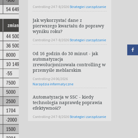
Controlling-24 7-8/2026
Strategie i zarządzanie
Jak wykorzystać dane z
pierwszego kwartału do poprawy
wyniku roku?
Controlling-24 7-8/2026
Strategie i zarządzanie
Od 16 godzin do 30 minut - jak
automatyzacja
zrewolucjonizowała controlling w
przemyśle meblarskim
Controlling-24 06/2026
Narzędzia informatyczne
Automatyzacja w SSC - kiedy
technologia naprawdę poprawia
efektywność?
Controlling-24 7-8/2026
Strategie i zarządzanie