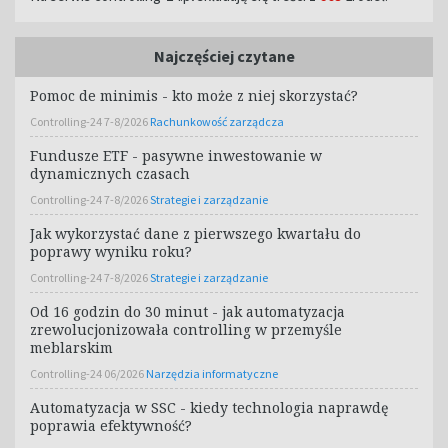
Najczęściej czytane
Pomoc de minimis - kto może z niej skorzystać?
Controlling-24 7-8/2026
Rachunkowość zarządcza
Fundusze ETF - pasywne inwestowanie w
dynamicznych czasach
Controlling-24 7-8/2026
Strategie i zarządzanie
Jak wykorzystać dane z pierwszego kwartału do
poprawy wyniku roku?
Controlling-24 7-8/2026
Strategie i zarządzanie
Od 16 godzin do 30 minut - jak automatyzacja
zrewolucjonizowała controlling w przemyśle
meblarskim
Controlling-24 06/2026
Narzędzia informatyczne
Automatyzacja w SSC - kiedy technologia naprawdę
poprawia efektywność?