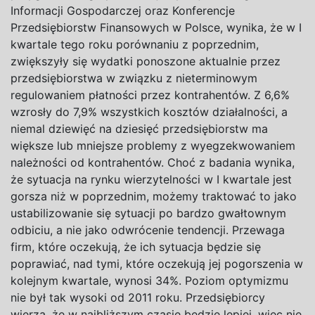
Informacji Gospodarczej oraz Konferencje
Przedsiębiorstw Finansowych w Polsce, wynika, że w I
kwartale tego roku porównaniu z poprzednim,
zwiększyły się wydatki ponoszone aktualnie przez
przedsiębiorstwa w związku z nieterminowym
regulowaniem płatności przez kontrahentów. Z 6,6%
wzrosły do 7,9% wszystkich kosztów działalności, a
niemal dziewięć na dziesięć przedsiębiorstw ma
większe lub mniejsze problemy z wyegzekwowaniem
należności od kontrahentów. Choć z badania wynika,
że sytuacja na rynku wierzytelności w I kwartale jest
gorsza niż w poprzednim, możemy traktować to jako
ustabilizowanie się sytuacji po bardzo gwałtownym
odbiciu, a nie jako odwrócenie tendencji. Przewaga
firm, które oczekują, że ich sytuacja będzie się
poprawiać, nad tymi, które oczekują jej pogorszenia w
kolejnym kwartale, wynosi 34%. Poziom optymizmu
nie był tak wysoki od 2011 roku. Przedsiębiorcy
wierzą, że w najbliższym czasie będzie lepiej, więc nie