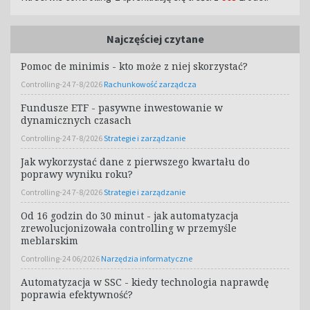
Najczęściej czytane
Pomoc de minimis - kto może z niej skorzystać?
Controlling-24 7-8/2026
Rachunkowość zarządcza
Fundusze ETF - pasywne inwestowanie w
dynamicznych czasach
Controlling-24 7-8/2026
Strategie i zarządzanie
Jak wykorzystać dane z pierwszego kwartału do
poprawy wyniku roku?
Controlling-24 7-8/2026
Strategie i zarządzanie
Od 16 godzin do 30 minut - jak automatyzacja
zrewolucjonizowała controlling w przemyśle
meblarskim
Controlling-24 06/2026
Narzędzia informatyczne
Automatyzacja w SSC - kiedy technologia naprawdę
poprawia efektywność?