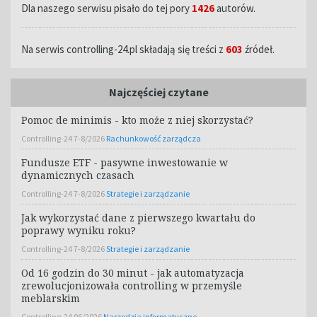
Dla naszego serwisu pisało do tej pory
1426
autorów.
Na serwis controlling-24.pl składają się treści z
603
źródeł.
Najczęściej czytane
Pomoc de minimis - kto może z niej skorzystać?
Controlling-24 7-8/2026
Rachunkowość zarządcza
Fundusze ETF - pasywne inwestowanie w
dynamicznych czasach
Controlling-24 7-8/2026
Strategie i zarządzanie
Jak wykorzystać dane z pierwszego kwartału do
poprawy wyniku roku?
Controlling-24 7-8/2026
Strategie i zarządzanie
Od 16 godzin do 30 minut - jak automatyzacja
zrewolucjonizowała controlling w przemyśle
meblarskim
Controlling-24 06/2026
Narzędzia informatyczne