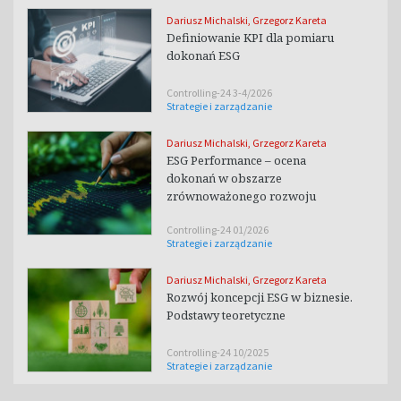
Dariusz Michalski
,
Grzegorz Kareta
Definiowanie KPI dla pomiaru
dokonań ESG
Controlling-24 3-4/2026
Strategie i zarządzanie
Dariusz Michalski
,
Grzegorz Kareta
ESG Performance – ocena
dokonań w obszarze
zrównoważonego rozwoju
Controlling-24 01/2026
Strategie i zarządzanie
Dariusz Michalski
,
Grzegorz Kareta
Rozwój koncepcji ESG w biznesie.
Podstawy teoretyczne
Controlling-24 10/2025
Strategie i zarządzanie