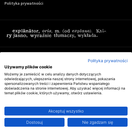
Polityka prywatności
Zapisz się do newslettera Controling-24
Polityka prywatności
Używamy plików cookie
Możemy je zamieścić w celu analizy danych dotyczących
odwiedzających, ulepszenia naszej strony internetowej, pokazania
spersonalizowanych treści i zapewnienia Państwu wspaniałego
doświadczenia na stronie internetowej. Aby uzyskać więcej informacji na
temat plików cookie, których używamy, otwórz ustawienia.
Akceptuj wszystko
Copyright © 2009-2026 Wszystkie prawa zastrzeżone. Wydawnictwo
Explanator -
szkolenia i publikacje
.
Dostosuj
Abonament już od 102 zł miesięcznie
Nie zgadzam się
Ta strona jest chroniona przez reCAPTCHA i obowiązują na niej
polityka
prywatności
oraz
warunki korzystania z usługi
firmy Google.
Dwutygodniowy dostęp bez zobowiązań