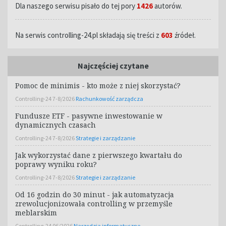
Dla naszego serwisu pisało do tej pory
1426
autorów.
Na serwis controlling-24.pl składają się treści z
603
źródeł.
Najczęściej czytane
Pomoc de minimis - kto może z niej skorzystać?
Controlling-24 7-8/2026
Rachunkowość zarządcza
Fundusze ETF - pasywne inwestowanie w
dynamicznych czasach
Controlling-24 7-8/2026
Strategie i zarządzanie
Jak wykorzystać dane z pierwszego kwartału do
poprawy wyniku roku?
Controlling-24 7-8/2026
Strategie i zarządzanie
Od 16 godzin do 30 minut - jak automatyzacja
zrewolucjonizowała controlling w przemyśle
meblarskim
Controlling-24 06/2026
Narzędzia informatyczne