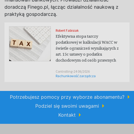
doradczą Finego.pl, łącząc działalność naukową z
praktyką gospodarczą.
Robert Fabisiak
Efektywna stopa tarczy
podatkowej w kalkulacji WACC w
świetle ograniczeń wynikających z
art. 15c ustawy o podatku
dochodowym od osób prawnych
Controlling-24 06/2026
Rachunkowość zarządcza
Potrzebujesz pomocy przy wyborze abonamentu?
Podziel się swoimi uwagami
Kontakt