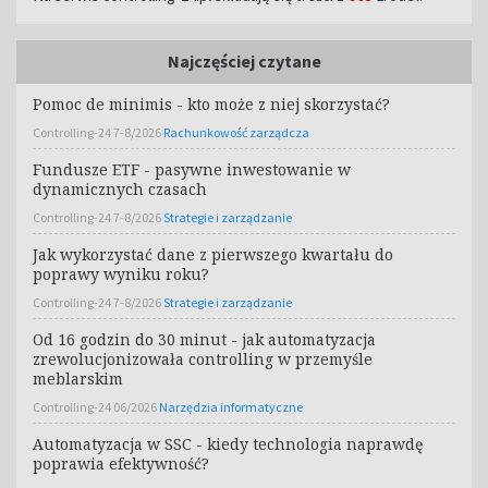
Najczęściej czytane
Pomoc de minimis - kto może z niej skorzystać?
Controlling-24 7-8/2026
Rachunkowość zarządcza
Fundusze ETF - pasywne inwestowanie w
dynamicznych czasach
Controlling-24 7-8/2026
Strategie i zarządzanie
Jak wykorzystać dane z pierwszego kwartału do
poprawy wyniku roku?
Controlling-24 7-8/2026
Strategie i zarządzanie
Od 16 godzin do 30 minut - jak automatyzacja
zrewolucjonizowała controlling w przemyśle
meblarskim
Controlling-24 06/2026
Narzędzia informatyczne
Automatyzacja w SSC - kiedy technologia naprawdę
poprawia efektywność?