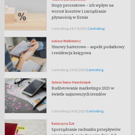
Stopy procentowe – ich wpływ na
wzrost kosztów i zarządzanie
płynnością w firmie
Controlling-24 3-4/2025
Controlling
Łukasz Walkiewicz
Umowy barterowe – aspekt podatkowy
i ewidencja księgowa
Controlling-24 02/2025
Controlling
Sylwia Sowa-Hawdziejuk
Budżetowanie marketingu 2025 w
świetle najnowszych trendów
Controlling-24 02/2025
Controlling
Katarzyna Żuk
Sporządzanie rachunku przepływów