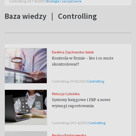
Controlling-24 7-8/2026
Strategie i zarządzanie
Baza wiedzy
|
Controlling
Ewelina Zajchowska-Solak
Kontrola w firmie – kto i co może
skontrolować?
Controlling-24 05/2025
Controlling
Patrycja Cybulska
Systemy księgowe i ERP a nowe
wymogi raportowania
Controlling-24 3-4/2025
Controlling
Paulina Bartoszewska