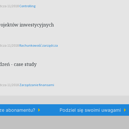
ądcza 11/2018
Controlling
projektów inwestycyjnych
ądcza 11/2018
Rachunkowość zarządcza
zeń - case study
ądcza 11/2018
Zarządzanie finansami
rze abonamentu?
Podziel się swoimi uwagami