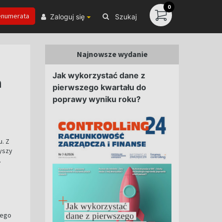
0
enumerata
Zaloguj się
Szukaj
Najnowsze wydanie
Jak wykorzystać dane z
a
pierwszego kwartału do
poprawy wyniku roku?
u. Z
łyszy
.
nego