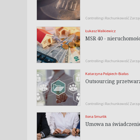
Controlling i Rachunkowość Zarz
Łukasz Walkiewicz
MSR 40 - nieruchomośc
Controlling i Rachunkowość Zarz
Katarzyna Pośpiech-Białas
Outsourcing przetwar
Controlling i Rachunkowość Zarz
Ilona Smurlik
Umowa na świadczenie