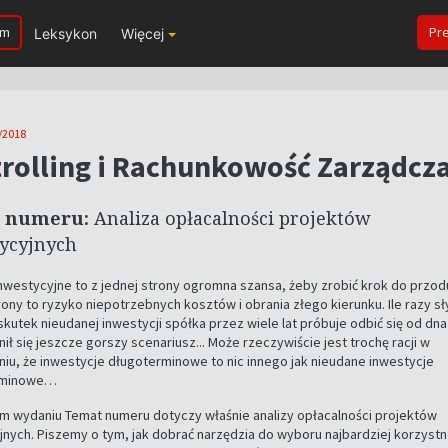
um
Pr
Leksykon
Więcej
/2018
rolling i Rachunkowość Zarządcz
 numeru:
Analiza opłacalności projektów
ycyjnych
inwestycyjne to z jednej strony ogromna szansa, żeby zrobić krok do przod
rony to ryzyko niepotrzebnych kosztów i obrania złego kierunku. Ile razy s
 skutek nieudanej inwestycji spółka przez wiele lat próbuje odbić się od dna
nił się jeszcze gorszy scenariusz... Może rzeczywiście jest trochę racji w
iu, że inwestycje długoterminowe to nic innego jak nieudane inwestycje
rminowe…
m wydaniu Temat numeru dotyczy właśnie analizy opłacalności projektów
jnych. Piszemy o tym, jak dobrać narzędzia do wyboru najbardziej korzyst