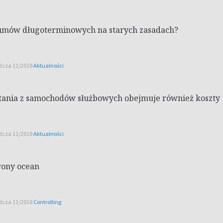
i umów długoterminowych na starych zasadach?
ądcza 11/2018
Aktualności
ystania z samochodów służbowych obejmuje również koszty
ądcza 11/2018
Aktualności
wony ocean
ądcza 11/2018
Controlling