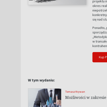
projektu i
okres real
niepotrze
konkretny
się nad s
Ponadto, 
sporządza
„Metodyki
w transakc
kontrahen
Kup 
W tym wydaniu:
Tomasz Krywan
Możliwości w zakresie