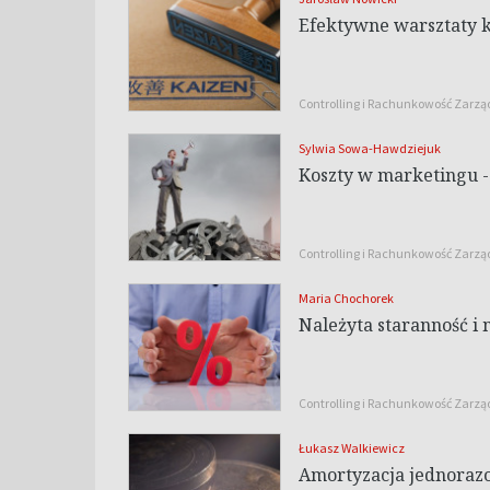
Efektywne warsztaty 
Controlling i Rachunkowość Zarz
Sylwia Sowa-Hawdziejuk
Koszty w marketingu - 
Controlling i Rachunkowość Zarz
Maria Chochorek
Należyta staranność 
Controlling i Rachunkowość Zarz
Łukasz Walkiewicz
Amortyzacja jednoraz