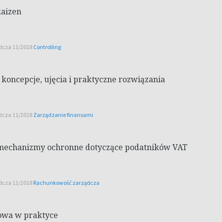
kaizen
ądcza 11/2018
Controlling
koncepcje, ujęcia i praktyczne rozwiązania
ądcza 11/2018
Zarządzanie finansami
i mechanizmy ochronne dotyczące podatników VAT
ądcza 11/2018
Rachunkowość zarządcza
owa w praktyce