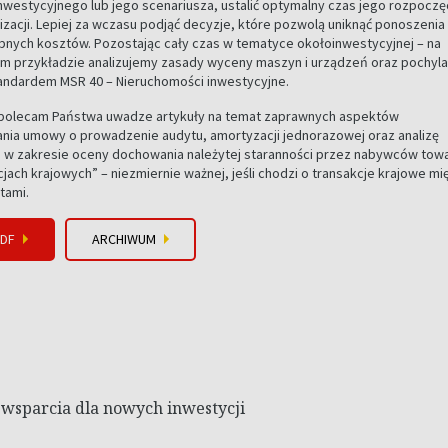
nwestycyjnego lub jego scenariusza, ustalić optymalny czas jego rozpoczęc
izacji. Lepiej za wczasu podjąć decyzje, które pozwolą uniknąć ponoszenia
bnych kosztów. Pozostając cały czas w tematyce okołoinwestycyjnej – na
m przykładzie analizujemy zasady wyceny maszyn i urządzeń oraz pochyl
tandardem MSR 40 – Nieruchomości inwestycyjne.
polecam Państwa uwadze artykuły na temat zaprawnych aspektów
nia umowy o prowadzenie audytu, amortyzacji jednorazowej oraz analizę
 w zakresie oceny dochowania należytej staranności przez nabywców tow
jach krajowych” – niezmiernie ważnej, jeśli chodzi o transakcje krajowe mi
tami.
PDF
ARCHIWUM
 wsparcia dla nowych inwestycji