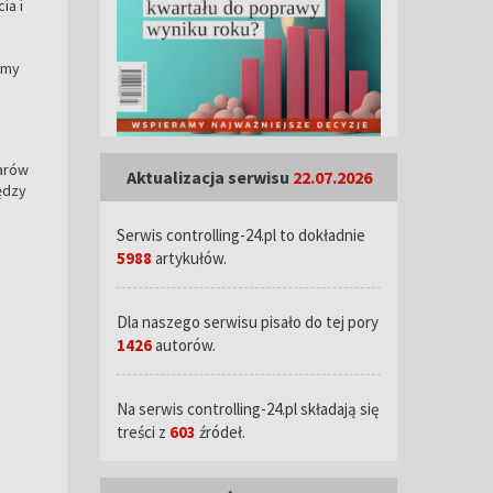
ia i
amy
arów
Aktualizacja serwisu
22.07.2026
ędzy
Serwis controlling-24.pl to dokładnie
5988
artykułów.
Dla naszego serwisu pisało do tej pory
1426
autorów.
Na serwis controlling-24.pl składają się
treści z
603
źródeł.