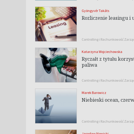
Gyöngyvér Takáts
Rozliczenie leasingu 
Controlling i Rachunkowość Zarz
Katarzyna Wojciechowska
Ryczałt z tytułu korz
paliwa
Controlling i Rachunkowość Zarz
Marek Barowicz
Niebieski ocean, czer
Controlling i Rachunkowość Zarz
Jarosław Nowicki