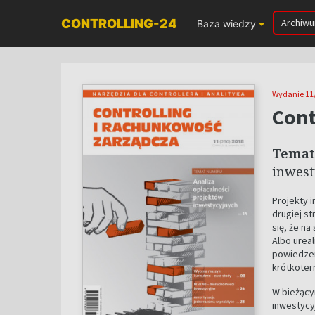
CONTROLLING-24
Archiw
Baza wiedzy
Wydanie 11
Cont
Temat
inwest
Projekty 
drugiej st
się, że na
Albo ureal
powiedzen
krótkote
W bieżący
inwestycy