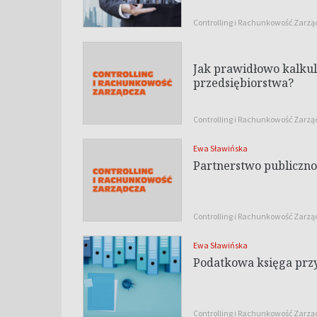
Controlling i Rachunkowość Zarz
Jak prawidłowo kalkulo
przedsiębiorstwa?
Controlling i Rachunkowość Zarz
Ewa Sławińska
Partnerstwo publiczn
Controlling i Rachunkowość Zarz
Ewa Sławińska
Podatkowa księga prz
Controlling i Rachunkowość Zarz