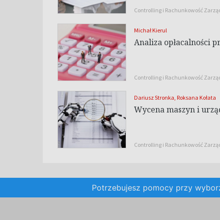
Controlling i Rachunkowość Zarz
Michał Kierul
Analiza opłacalności 
Controlling i Rachunkowość Zarz
Dariusz Stronka
,
Roksana Kołata
Wycena maszyn i urząd
Controlling i Rachunkowość Zarz
Potrzebujesz pomocy przy wybo