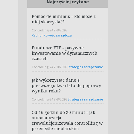
Najczęściej czytane
Pomoc de minimis - kto może z
niej skorzystać?
Controlling-24 7-8/2026
Rachunkowość zarządcza
Fundusze ETF - pasywne
inwestowanie w dynamicznych
czasach
Controlling-24 7-8/2026
Strategie i zarządzanie
Jak wykorzystać dane z
pierwszego kwartału do poprawy
wyniku roku?
Controlling-24 7-8/2026
Strategie i zarządzanie
Od 16 godzin do 30 minut - jak
automatyzacja
zrewolucjonizowała controlling w
przemyśle meblarskim