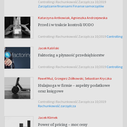
Controlling i Rachunkowość Zarządcza 10/2019
Zarządzanie finansami
Finanse samorządów
Katarzyna Antkowiak
,
Agnieszka Andrzejewska
Przed i w trakcie kontroli UODO
Controlling i Rachunkowość Zarządcza 10/2019
Controlling
Jacek Kaliński
Faktoring a płynność przedsiębiorstw
Controlling i Rachunkowość Zarządcza 10/2019
Controlling
Paweł Muż
,
Grzegorz Ziółkowski
,
Sebastian Kryczka
Hulajnoga w firmie – aspekty podatkowe
oraz księgowe
Controlling i Rachunkowość Zarządcza 10/2019
Rachunkowość zarządcza
Jacek Klimek
Power of pricing – moc ceny