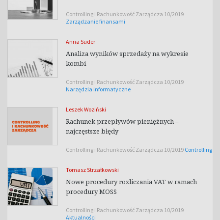
Controlling i Rachunkowość Zarządcza 10/2019
Zarządzanie finansami
Anna Suder
Analiza wyników sprzedaży na wykresie
kombi
Controlling i Rachunkowość Zarządcza 10/2019
Narzędzia informatyczne
Leszek Woziński
Rachunek przepływów pieniężnych –
najczęstsze błędy
Controlling i Rachunkowość Zarządcza 10/2019
Controlling
Tomasz Strzałkowski
Nowe procedury rozliczania VAT w ramach
procedury MOSS
Controlling i Rachunkowość Zarządcza 10/2019
Aktualności