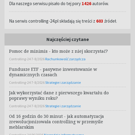
Dla naszego serwisu pisało do tej pory
1426
autorów.
Na serwis controlling-24.pl składają się treści z
603
źródeł.
Najczęściej czytane
Pomoc de minimis - kto może z niej skorzystać?
Controlling-24 7-8/2026
Rachunkowość zarządcza
Fundusze ETF - pasywne inwestowanie w
dynamicznych czasach
Controlling-24 7-8/2026
Strategie i zarządzanie
Jak wykorzystać dane z pierwszego kwartału do
poprawy wyniku roku?
Controlling-24 7-8/2026
Strategie i zarządzanie
Od 16 godzin do 30 minut - jak automatyzacja
zrewolucjonizowała controlling w przemyśle
meblarskim
Controlling-24 06/2026
Narzędzia informatyczne