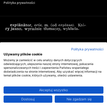
Polityka prywatności
Zapisz się do newslettera Controling-24
Polityka prywatności
Używamy plików cookie
Możemy je zamieścić w celu analizy danych dotyczących
odwiedzających, ulepszenia naszej strony internetowej, pokazania
spersonalizowanych treści i zapewnienia Państwu wspaniałego
doświadczenia na stronie internetowej. Aby uzyskać więcej informacji na
temat plików cookie, których używamy, otwórz ustawienia.
Akceptuj wszystko
Copyright © 2009-2026 Wszystkie prawa zastrzeżone. Wydawnictwo
Explanator -
szkolenia i publikacje
.
Ta strona jest chroniona przez reCAPTCHA i obowiązują na niej
polityka
Dostosuj
Abonament już od 102 zł miesięcznie
Nie zgadzam się
prywatności
oraz
warunki korzystania z usługi
firmy Google.
Dwutygodniowy dostęp bez zobowiązań