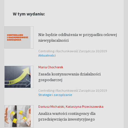
W tym wydaniu:
Nie będzie oddłużenia w przypadku celowej
niewypłacalności
Controlling i Rachunkowość Zarządcza 10/2019
Aktualności
Maria Chochorek
Zasada kontynuowania działalności
gospodarczej
Controlling i Rachunkowość Zarządcza 10/2019
Strategie i zarządzanie
Dariusz Michalski
,
Katarzyna Przeciszowska
Analiza wartości contingency dla
przedsięwzięcia inwestycyjnego