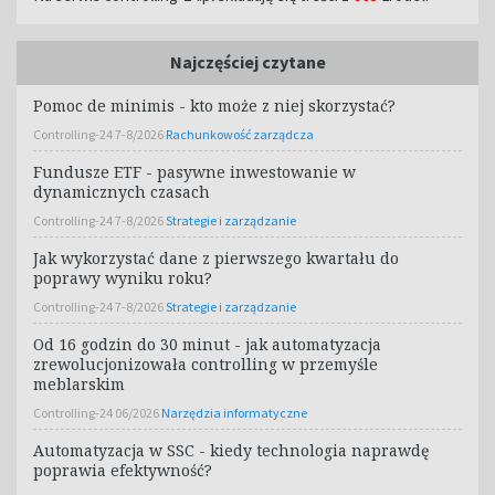
Najczęściej czytane
Pomoc de minimis - kto może z niej skorzystać?
Controlling-24 7-8/2026
Rachunkowość zarządcza
Fundusze ETF - pasywne inwestowanie w
dynamicznych czasach
Controlling-24 7-8/2026
Strategie i zarządzanie
Jak wykorzystać dane z pierwszego kwartału do
poprawy wyniku roku?
Controlling-24 7-8/2026
Strategie i zarządzanie
Od 16 godzin do 30 minut - jak automatyzacja
zrewolucjonizowała controlling w przemyśle
meblarskim
Controlling-24 06/2026
Narzędzia informatyczne
Automatyzacja w SSC - kiedy technologia naprawdę
poprawia efektywność?