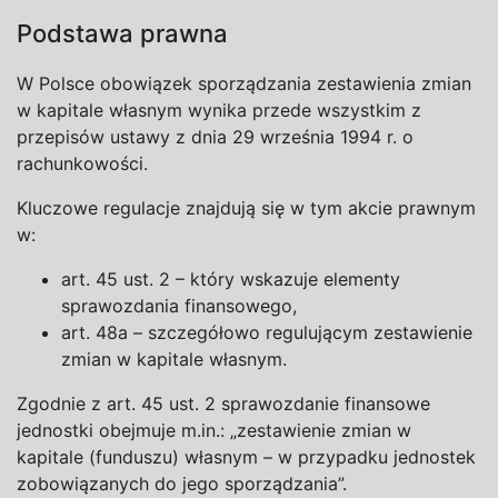
Podstawa prawna
W
Polsce obowiązek sporządzania zestawienia zmian
w
kapitale własnym wynika przede wszystkim z
przepisów ustawy z
dnia 2
9
września 199
4
r. o
rachunkowości.
Kluczowe regulacje znajdują się w
tym akcie prawnym
w:
art. 45 ust. 2 – który wskazuje elementy
sprawozdania finansowego,
art. 48a – szczegółowo regulującym zestawienie
zmian w
kapitale własnym.
Zgodnie z
art. 4
5
ust.
2
sprawozdanie finansowe
jednostki obejmuje m.in.: „zestawienie zmian w
kapitale (funduszu) własnym – w
przypadku jednostek
zobowiązanych do
jego sporządzania”.