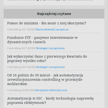
Najczęściej czytane
Pomoc de minimis - kto może z niej skorzystać?
Controlling-24 7-8/2026
Rachunkowość zarządcza
Fundusze ETF - pasywne inwestowanie w
dynamicznych czasach
Controlling-24 7-8/2026
Strategie i zarządzanie
Jak wykorzystać dane z pierwszego kwartału do
poprawy wyniku roku?
Controlling-24 7-8/2026
Strategie i zarządzanie
Od 16 godzin do 30 minut - jak automatyzacja
zrewolucjonizowała controlling w przemyśle
meblarskim
Controlling-24 06/2026
Narzędzia informatyczne
Automatyzacja w SSC - kiedy technologia naprawdę
poprawia efektywność?