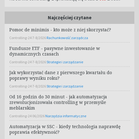
Najczęściej czytane
Pomoc de minimis - kto może z niej skorzystać?
Controlling-24 7-8/2026
Rachunkowość zarządcza
Fundusze ETF - pasywne inwestowanie w
dynamicznych czasach
Controlling-24 7-8/2026
Strategie i zarządzanie
Jak wykorzystać dane z pierwszego kwartału do
poprawy wyniku roku?
Controlling-24 7-8/2026
Strategie i zarządzanie
Od 16 godzin do 30 minut - jak automatyzacja
zrewolucjonizowała controlling w przemyśle
meblarskim
Controlling-24 06/2026
Narzędzia informatyczne
Automatyzacja w SSC - kiedy technologia naprawdę
poprawia efektywność?