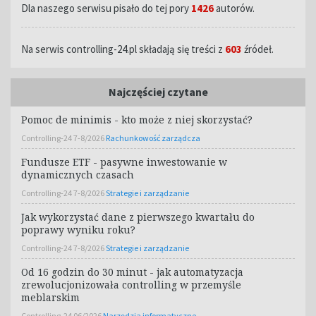
Dla naszego serwisu pisało do tej pory
1426
autorów.
Na serwis controlling-24.pl składają się treści z
603
źródeł.
Najczęściej czytane
Pomoc de minimis - kto może z niej skorzystać?
Controlling-24 7-8/2026
Rachunkowość zarządcza
Fundusze ETF - pasywne inwestowanie w
dynamicznych czasach
Controlling-24 7-8/2026
Strategie i zarządzanie
Jak wykorzystać dane z pierwszego kwartału do
poprawy wyniku roku?
Controlling-24 7-8/2026
Strategie i zarządzanie
Od 16 godzin do 30 minut - jak automatyzacja
zrewolucjonizowała controlling w przemyśle
meblarskim
Controlling-24 06/2026
Narzędzia informatyczne