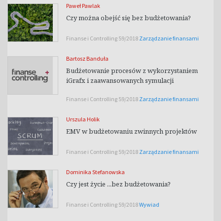
Paweł Pawlak
Czy można obejść się bez budżetowania?
Finanse i Controlling 59/2018
Zarządzanie finansami
Bartosz Banduła
Budżetowanie procesów z wykorzystaniem
iGrafx i zaawansowanych symulacji
Finanse i Controlling 59/2018
Zarządzanie finansami
Urszula Holik
EMV w budżetowaniu zwinnych projektów
Finanse i Controlling 59/2018
Zarządzanie finansami
Dominika Stefanowska
Czy jest życie ...bez budżetowania?
Finanse i Controlling 59/2018
Wywiad