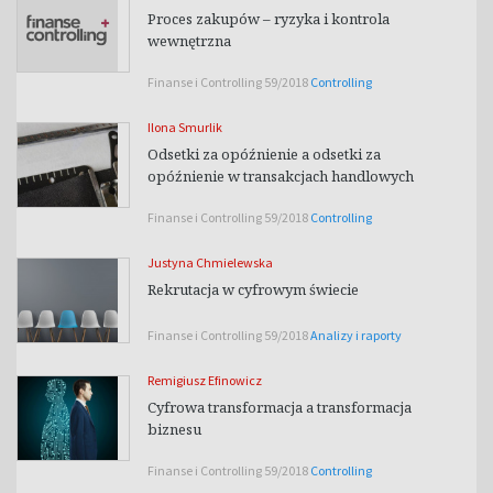
Proces zakupów – ryzyka i kontrola
wewnętrzna
Finanse i Controlling 59/2018
Controlling
Ilona Smurlik
Odsetki za opóźnienie a odsetki za
opóźnienie w transakcjach handlowych
Finanse i Controlling 59/2018
Controlling
Justyna Chmielewska
Rekrutacja w cyfrowym świecie
Finanse i Controlling 59/2018
Analizy i raporty
Remigiusz Efinowicz
Cyfrowa transformacja a transformacja
biznesu
Finanse i Controlling 59/2018
Controlling