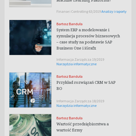
Machine Learning Platforms?
Finanse i Controlling 63/2019
Analizy i raporty
Bartosz Banduła
System ERP a modelowanie i
symulacja procesów biznesowych
– case study na podstawie SAP
Business One i iGrafx
Informacja Zarządcza 19/2019
Narzędzia informatyczne
Bartosz Banduła
Przykład rozwiązań CRM w SAP
BO
Informacja Zarządcza 18/2019
Narzędzia informatyczne
Bartosz Banduła
Wartość przedsiębiorstwa a
wartość firmy