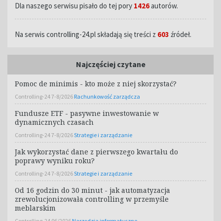
Dla naszego serwisu pisało do tej pory
1426
autorów.
Na serwis controlling-24.pl składają się treści z
603
źródeł.
Najczęściej czytane
Pomoc de minimis - kto może z niej skorzystać?
Controlling-24 7-8/2026
Rachunkowość zarządcza
Fundusze ETF - pasywne inwestowanie w
dynamicznych czasach
Controlling-24 7-8/2026
Strategie i zarządzanie
Jak wykorzystać dane z pierwszego kwartału do
poprawy wyniku roku?
Controlling-24 7-8/2026
Strategie i zarządzanie
Od 16 godzin do 30 minut - jak automatyzacja
zrewolucjonizowała controlling w przemyśle
meblarskim
Controlling-24 06/2026
Narzędzia informatyczne