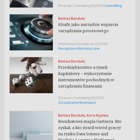
Finanse i Controlling 64/2019
Controlling
Bartosz Banduła
iGrafx jako narzędzie wsparcia
zarządzania procesowego
Informacja Zarządcza 20/2019
Narzędzia informatyczne
Bartosz Banduła
Przedsiębiorstwo a rynek
kapitałowy – wykorzystanie
instrumentów pochodnych w
zarządzaniu finansami
Finanse i Controlling 63/2019
Zarządzanie finansami
Bartosz Banduła
,
Anna Kijanka
Kwadratowa magia Gartnera. Kto
zyskał, a kto stracił wśród graczy
na rynku Data Science and