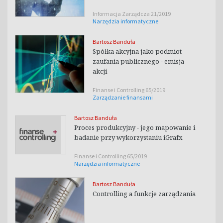
Informacja Zarządcza 21/2019
Narzędzia informatyczne
Bartosz Banduła
Spółka akcyjna jako podmiot
zaufania publicznego - emisja
akcji
Finanse i Controlling 65/2019
Zarządzanie finansami
Bartosz Banduła
Proces produkcyjny - jego mapowanie i
badanie przy wykorzystaniu iGrafx
Finanse i Controlling 65/2019
Narzędzia informatyczne
Bartosz Banduła
Controlling a funkcje zarządzania