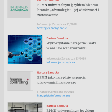
BPMN uniwersalnym językiem biznesu:
bramka „równoległa” – jej właściwości i
zastosowanie
Informacja Zarządcza 13/2018
Strategie i zarządzanie
Bartosz Banduła
Wykorzystanie narzędzia iGrafx
w analizie scenariuszowej
Informacja Zarządcza 13/2018
Informacja zarządcza
Bartosz Banduła
BPMN jako narzędzie wsparcia
planowania finansowego
Finanse i Controlling 56/2018
Narzędzia informatyczne
Bartosz Banduła
BPMN uniwersalnym językiem