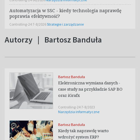
Automatyzacja w SSC - kiedy technologia naprawdę
poprawia efektywność?
Controlling-24 7-8/2026
Strategie i zarządzanie
Autorzy
|
Bartosz Banduła
Bartosz Banduła
Elektroniczna wymiana danych -
case study na przykładzie SAP BO
oraz iGrafx
Controlling-24 7-8/2023
Narzędzia informatyczne
Bartosz Banduła
Kiedy tak naprawdę warto
wdrożyć system ERP?