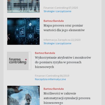
Finanse i Controlling 67/2020
Strategie i zarządzanie
Bartosz Banduła
Mapa procesu oraz pomiar
wartości dla jego elementów
Informacja Zarządcza 22/2020
Strategie i zarządzanie
Bartosz Banduła
Wykorzystanie atrybutów i monitorów
do pomiaru ryzyka w procesach
biznesowych
Finanse i Controlling 66/2019
Narzędzia informatyczne
Bartosz Banduła
Możliwości w zakresie
automatyzacji symulacji procesu
biznesowego