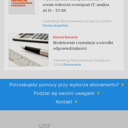
ocenie wdrożeń rozwiązań IT: analiza
AS IS – TO BE
Controlling i Rachunkowość Zarządcza 11/2016
Porady ekspertów
Bartosz Banduła
Modelownie i symulacje a ośrodki
odpowiedzialności
Controlling i Rachunkowość Zarządcza
7/2016
Planowanie
Potrzebujesz pomocy przy wyborze abonamentu?
Podziel się swoimi uwagami
Kontakt