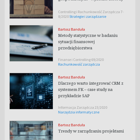
Controlling i Rachunkowość Zarządcza 7-
8/2020
Strategie i zarządzanie
Bartosz Banduła
Metody statystyczne w badaniu
sytuacji finansowej
przedsiębiorstwa
Finanse i Controlling 69/2020
Rachunkowość zarządcza
Bartosz Banduła
Dlaczego warto integrować CRM z
systemem FK – case study na
przykładzie SAP
Informacja Zarządcza 23/2020
Narzędzia informatyczne
Bartosz Banduła
Trendy w zarządzaniu projektami