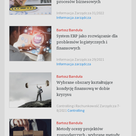
procesów biznesowych
Informacja Zarządcza 31/2022
Informacja zarządcza
Bartosz Banduła
System ERP jako rozwiązanie dla
problemów logistycznych i
finansowych
Informacja Zarządcza 29/2021
Informacja zarządcza
Bartosz Banduła
Wybrane obszary kształtujące
kondycję finansową w dobie
kryzysu
Controlling i Rachunkowość Zarządcza 7-
8/2021
Controlling
Bartosz Banduła
Metody oceny projektów
gospodarczych - wybrane metody