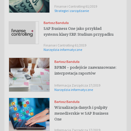
Finanse i Controlling 61/2019
Strategie i zarządzanie
Bartosz Banduła
SAP Business One jako przykład
systemu klasy ERP. Studium przypadku
Finanse i Controlling 61/2019
Narzędzia informatyczne
Bartosz Banduła
BPMN – podejście zaawansowane:
interpretacja raportów
Informacja Zarządcza 17/2019
Narzędzia informatyczne
Bartosz Banduła
Wizualizacja danych i pulpity
menedżerskie w SAP Business
One
Informacja Zarządcza 17/2019