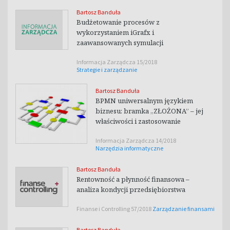
Bartosz Banduła
Budżetowanie procesów z
wykorzystaniem iGrafx i
zaawansowanych symulacji
Informacja Zarządcza 15/2018
Strategie i zarządzanie
Bartosz Banduła
BPMN uniwersalnym językiem
biznesu: bramka „ZŁOŻONA” – jej
właściwości i zastosowanie
Informacja Zarządcza 14/2018
Narzędzia informatyczne
Bartosz Banduła
Rentowność a płynność finansowa –
analiza kondycji przedsiębiorstwa
Finanse i Controlling 57/2018
Zarządzanie finansami
Bartosz Banduła