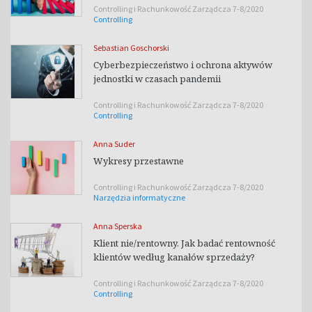
Controlling i Rachunkowość Zarządcza 7-8/2020
Controlling
Sebastian Goschorski
Cyberbezpieczeństwo i ochrona aktywów
jednostki w czasach pandemii
Controlling i Rachunkowość Zarządcza 7-8/2020
Controlling
Anna Suder
Wykresy przestawne
Controlling i Rachunkowość Zarządcza 7-8/2020
Narzędzia informatyczne
Anna Sperska
Klient nie/rentowny. Jak badać rentowność
klientów według kanałów sprzedaży?
Controlling i Rachunkowość Zarządcza 7-8/2020
Controlling