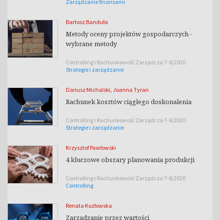
Zarządzanie finansami
Bartosz Banduła
Metody oceny projektów gospodarczych -
wybrane metody
Controlling i Rachunkowość Zarządcza 7-8/2020
Strategie i zarządzanie
Dariusz Michalski
,
Joanna Tyran
Rachunek kosztów ciągłego doskonalenia
Controlling i Rachunkowość Zarządcza 7-8/2020
Strategie i zarządzanie
Krzysztof Pawłowski
4 kluczowe obszary planowania produkcji
Controlling i Rachunkowość Zarządcza 7-8/2020
Controlling
Renata Kozłowska
Zarządzanie przez wartości