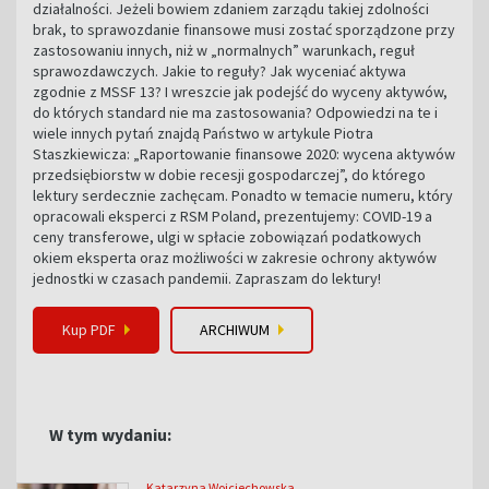
działalności. Jeżeli bowiem zdaniem zarządu takiej zdolności
brak, to sprawozdanie finansowe musi zostać sporządzone przy
zastosowaniu innych, niż w „normalnych” warunkach, reguł
sprawozdawczych. Jakie to reguły? Jak wyceniać aktywa
zgodnie z MSSF 13? I wreszcie jak podejść do wyceny aktywów,
do których standard nie ma zastosowania? Odpowiedzi na te i
wiele innych pytań znajdą Państwo w artykule Piotra
Staszkiewicza: „Raportowanie finansowe 2020: wycena aktywów
przedsiębiorstw w dobie recesji gospodarczej”, do którego
lektury serdecznie zachęcam. Ponadto w temacie numeru, który
opracowali eksperci z RSM Poland, prezentujemy: COVID-19 a
ceny transferowe, ulgi w spłacie zobowiązań podatkowych
okiem eksperta oraz możliwości w zakresie ochrony aktywów
jednostki w czasach pandemii. Zapraszam do lektury!
Kup PDF
ARCHIWUM
W tym wydaniu:
Katarzyna Wojciechowska