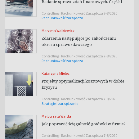
Badanie sprawozdań finansowych. Część 1
Controlling i Rachunkowość Zarządcza 7-8/2020
Rachunkowość zarządcza
Marzena Walkiewicz
Zdarzenia następujące po zakończeniu
okresu sprawozdawczego
Controlling i Rachunkowość Zarządcza 7-8/2020
Rachunkowość zarządcza
Katarzyna Mielec
Projekty optymalizacji kosztowych w dobie
kryzysu
Controlling i Rachunkowość Zarządcza 7-8/2020
Strategie i zarządzanie
Małgorzata Warda
Jak poprawić ściągalność gotówki w firmie?
Controlling i Rachunkowość Zarządcza 7-8/2020