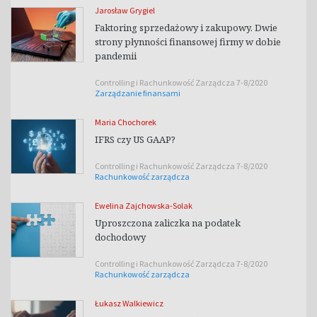
Jarosław Grygiel
Faktoring sprzedażowy i zakupowy. Dwie
strony płynności finansowej firmy w dobie
pandemii
Controlling i Rachunkowość Zarządcza 7-8/2020
Zarządzanie finansami
Maria Chochorek
IFRS czy US GAAP?
Controlling i Rachunkowość Zarządcza 7-8/2020
Rachunkowość zarządcza
Ewelina Zajchowska-Solak
Uproszczona zaliczka na podatek
dochodowy
Controlling i Rachunkowość Zarządcza 7-8/2020
Rachunkowość zarządcza
Łukasz Walkiewicz