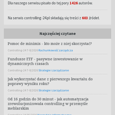
Dla naszego serwisu pisało do tej pory
1426
autorów.
Na serwis controlling-24.pl składają się treści z
603
źródeł.
Najczęściej czytane
Pomoc de minimis - kto może z niej skorzystać?
Controlling-24 7-8/2026
Rachunkowość zarządcza
Fundusze ETF - pasywne inwestowanie w
dynamicznych czasach
Controlling-24 7-8/2026
Strategie i zarządzanie
Jak wykorzystać dane z pierwszego kwartału do
poprawy wyniku roku?
Controlling-24 7-8/2026
Strategie i zarządzanie
Od 16 godzin do 30 minut - jak automatyzacja
zrewolucjonizowała controlling w przemyśle
meblarskim
Controlling-24 06/2026
Narzędzia informatyczne