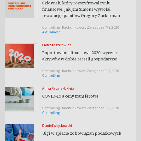
Człowiek, który rozszyfrował rynki
finansowe. Jak Jim Simons wywołał
rewolucję quantów, Gregory Zuckerman
Controlling i Rachunkowość Zarządcza 7-8/2020
Aktualności
Piotr Staszkiewicz
Raportowanie finansowe 2020: wycena
aktywów w dobie recesji gospodarczej
Controlling i Rachunkowość Zarządcza 7-8/2020
Controlling
Anna Papina-Ukleja
COVID-19 a ceny transferowe
Controlling i Rachunkowość Zarządcza 7-8/2020
Controlling
Daniel Więckowski
Ulgi w spłacie zobowiązań podatkowych