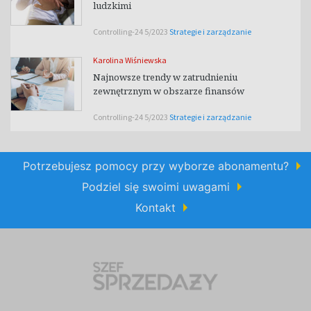
ludzkimi
Controlling-24 5/2023
Strategie i zarządzanie
Karolina Wiśniewska
Najnowsze trendy w zatrudnieniu
zewnętrznym w obszarze finansów
Controlling-24 5/2023
Strategie i zarządzanie
Potrzebujesz pomocy przy wyborze abonamentu?
Podziel się swoimi uwagami
Kontakt