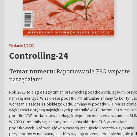
Wydanie 5/2023
Controlling-24
Temat numeru:
Raportowanie ESG wsparte
narzędziami
Rok 202
3
to ciąg dalszy zmian prawnych i podatkowych, z jakimi przy
nam się mierzyć. W zakresie podatku PIT aktualne zmiany to kontynua
wdrażania założeń Polskiego Ładu. Zmiany w podatku CIT nie są do­ni­o
większości dotyczą największych podatników CIT. Natomiast w zakres
podatku VAT, podatników czekają kolejne uproszczenia w ramach SLIM
W 202
3
r. zmieniły się zasady rozliczania składek ZUS w kosztach
podatkowych, których główną zasadą jest ujęcie kosztów uzyskania
przychodów w miesiącu, za który wynagrodzenie jest należne, ale je