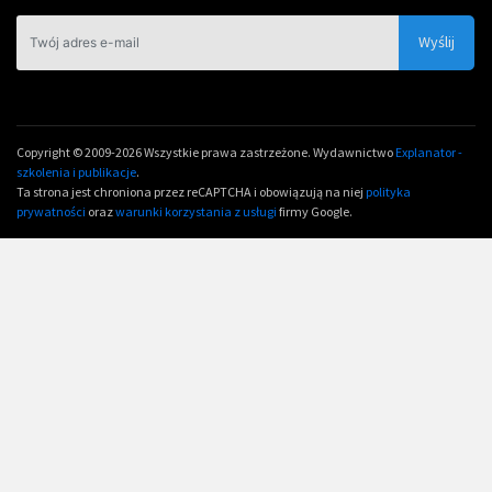
Copyright © 2009-2026 Wszystkie prawa zastrzeżone. Wydawnictwo
Explanator -
szkolenia i publikacje
.
Ta strona jest chroniona przez reCAPTCHA i obowiązują na niej
polityka
prywatności
oraz
warunki korzystania z usługi
firmy Google.