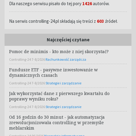
Dla naszego serwisu pisało do tej pory
1426
autorów.
Na serwis controlling-24.pl składają się treści z
603
źródeł.
Najczęściej czytane
Pomoc de minimis - kto może z niej skorzystać?
Controlling-24 7-8/2026
Rachunkowość zarządcza
Fundusze ETF - pasywne inwestowanie w
dynamicznych czasach
Controlling-24 7-8/2026
Strategie i zarządzanie
Jak wykorzystać dane z pierwszego kwartału do
poprawy wyniku roku?
Controlling-24 7-8/2026
Strategie i zarządzanie
Od 16 godzin do 30 minut - jak automatyzacja
zrewolucjonizowała controlling w przemyśle
meblarskim
Controlling-24 06/2026
Narzędzia informatyczne