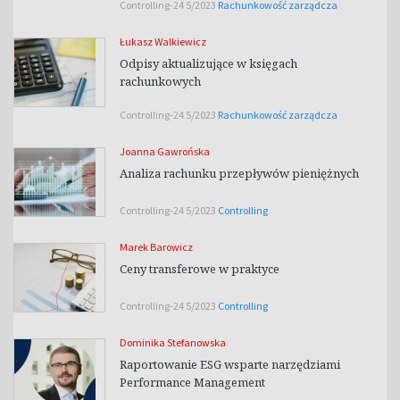
Controlling-24 5/2023
Rachunkowość zarządcza
Łukasz Walkiewicz
Odpisy aktualizujące w księgach
rachunkowych
Controlling-24 5/2023
Rachunkowość zarządcza
Joanna Gawrońska
Analiza rachunku przepływów pieniężnych
Controlling-24 5/2023
Controlling
Marek Barowicz
Ceny transferowe w praktyce
Controlling-24 5/2023
Controlling
Dominika Stefanowska
Raportowanie ESG wsparte narzędziami
Performance Management